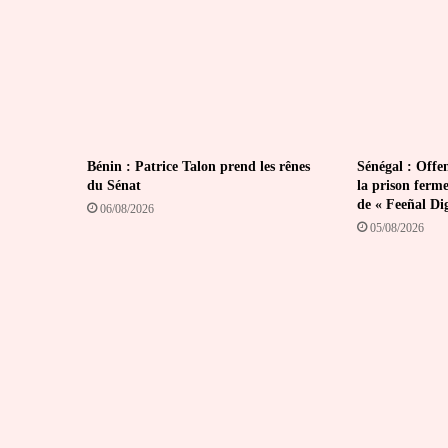
Bénin : Patrice Talon prend les rênes
Sénégal : Offen
du Sénat
la prison ferm
de « Feeñal Di
06/08/2026
05/08/2026