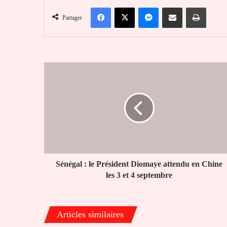
Facebook
X
Messenger
Partager par email
Imprim
Partager
Sénégal
:
le
Président
Diomaye
attendu
en
Chine
les
3
Sénégal : le Président Diomaye attendu en Chine
et
les 3 et 4 septembre
4
septembre
Articles similaires