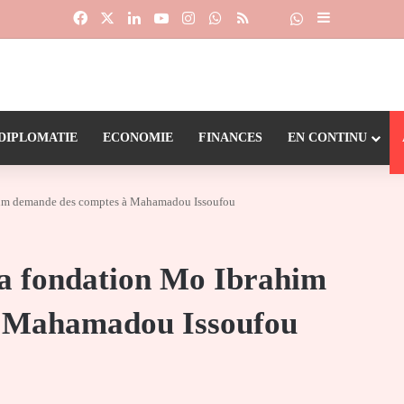
Facebook
X
Linkedin
YouTube
Instagram
WhatsApp
RSS
Suivre la chaîne
Dailymotion
Sidebar (barr
DIPLOMATIE
ECONOMIE
FINANCES
EN CONTINU
ahim demande des comptes à Mahamadou Issoufou
la fondation Mo Ibrahim
à Mahamadou Issoufou