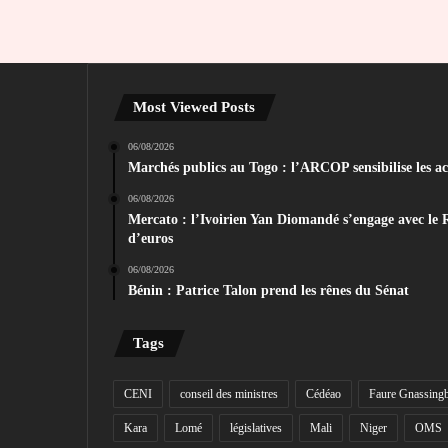
Most Viewed Posts
06/08/2026
Marchés publics au Togo : l’ARCOP sensibilise les act
06/08/2026
Mercato : l’Ivoirien Yan Diomandé s’engage avec le 
d’euros
06/08/2026
Bénin : Patrice Talon prend les rênes du Sénat
Tags
CENI
conseil des ministres
Cédéao
Faure Gnassing
Kara
Lomé
législatives
Mali
Niger
OMS