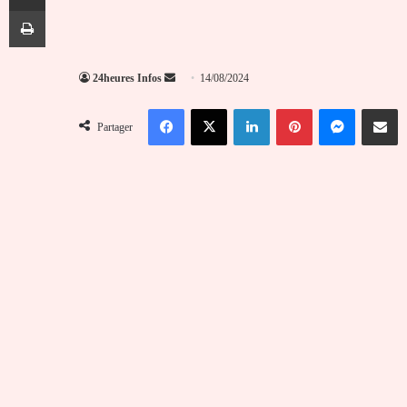
Imprimer
Envoyer
24heures Infos
14/08/2024
un
Facebook
X
Linkedin
Pinterest
Messenger
Partag
courriel
Partager