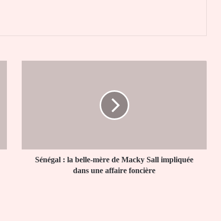
er
Sénégal
:
la
belle-
mère
de
Macky
Sall
impliquée
dans
Sénégal : la belle-mère de Macky Sall impliquée
une
dans une affaire foncière
affaire
foncière