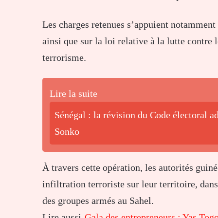
Les charges retenues s’appuient notamment 
ainsi que sur la loi relative à la lutte contr
terrorisme.
Lire la suite
Sénégal : la révision du Code électoral 
Sonko
À travers cette opération, les autorités guin
infiltration terroriste sur leur territoire, 
des groupes armés au Sahel.
Lire aussi-
Gala des entrepreneurs : Yas Togo