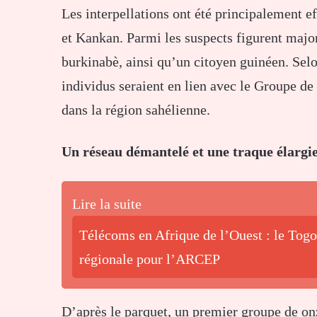
Les interpellations ont été principalement e
et Kankan. Parmi les suspects figurent major
burkinabè, ainsi qu’un citoyen guinéen. Selo
individus seraient en lien avec le Groupe d
dans la région sahélienne.
Un réseau démantelé et une traque élargi
Lire la suite
Télécoms en Afrique de l’Ouest : le Tog
régionale pour l’ARCEP
D’après le parquet, un premier groupe de onz