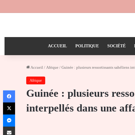
ACCUEIL
POLITIQUE
SOCIÉTÉ
Accueil
/
Afrique
/
Guinée : plusieurs ressortissants sahéliens int
Afrique
Guinée : plusieurs resso
Facebook
X
interpellés dans une aff
Messenger
Partager par email