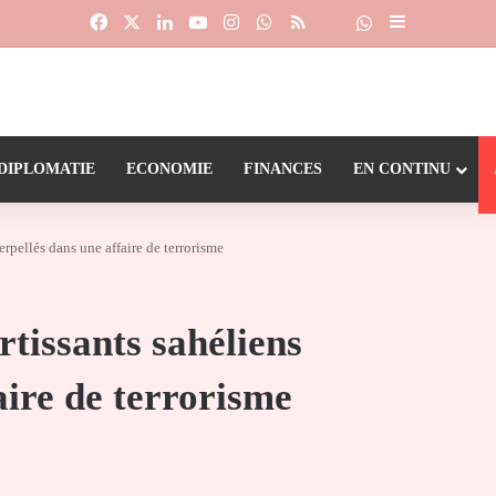
Facebook
X
Linkedin
YouTube
Instagram
WhatsApp
RSS
Suivre la chaîne
Dailymotion
Sidebar (barr
DIPLOMATIE
ECONOMIE
FINANCES
EN CONTINU
erpellés dans une affaire de terrorisme
rtissants sahéliens
aire de terrorisme