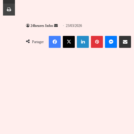
Imprimer
Envoyer
24heures Infos
23/03/2026
un
Facebook
X
Linkedin
Pinterest
Messenger
Partag
courriel
Partager