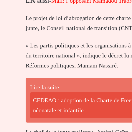
Lire aussi-
Mali: l’opposant Mamadou Traoré s
Le projet de loi d’abrogation de cette charte 
junte, le Conseil national de transition (C
« Les partis politiques et les organisations à
du territoire national », indique le décret 
Réformes politiques, Mamani Nassiré.
Lire la suite
CEDEAO : adoption de la Charte de Freet
néonatale et infantile