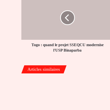
:
quand
le
projet
SSEQCU
modernise
l'USP
Binaparba
Togo : quand le projet SSEQCU modernise
l'USP Binaparba
Articles similaires