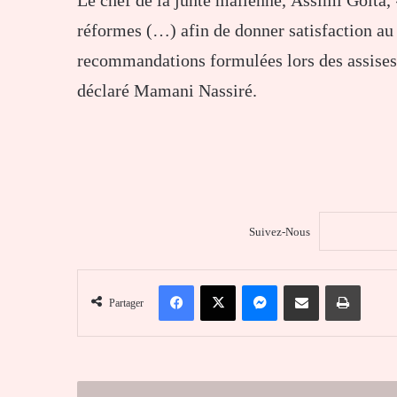
Le chef de la junte malienne, Assimi Goïta, 
réformes (…) afin de donner satisfaction au
recommandations formulées lors des assises 
déclaré Mamani Nassiré.
Suivez-Nous
Facebook
X
Messenger
Partager par email
Imprim
Partager
Togo