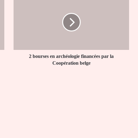
bourses
en
archéologie
financées
par
la
Coopération
belge
2 bourses en archéologie financées par la
Coopération belge