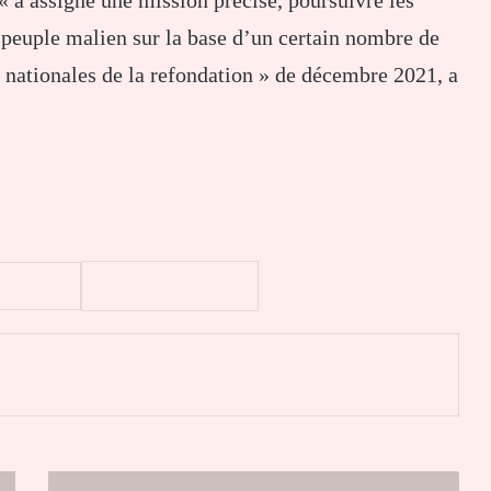
« a assigné une mission précise, poursuivre les
 peuple malien sur la base d’un certain nombre de
nationales de la refondation » de décembre 2021, a
er
2