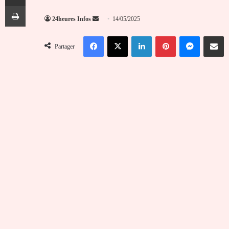
Imprimer
Envoyer
24heures Infos
14/05/2025
un
Facebook
X
Linkedin
Pinterest
Messenger
Partag
courriel
Partager