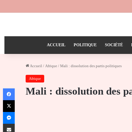
ACCUEIL
POLITIQUE
SOCIÉTÉ
Accueil
/
Afrique
/
Mali : dissolution des partis politiques
Afrique
Mali : dissolution des pa
Facebook
X
Messenger
Partager par email