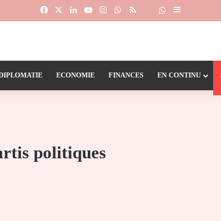
Facebook
X
Linkedin
YouTube
Instagram
WhatsApp
RSS
Suivre la chaîne
Dailymotion
Sidebar (barr
DIPLOMATIE
ECONOMIE
FINANCES
EN CONTINU
rtis politiques