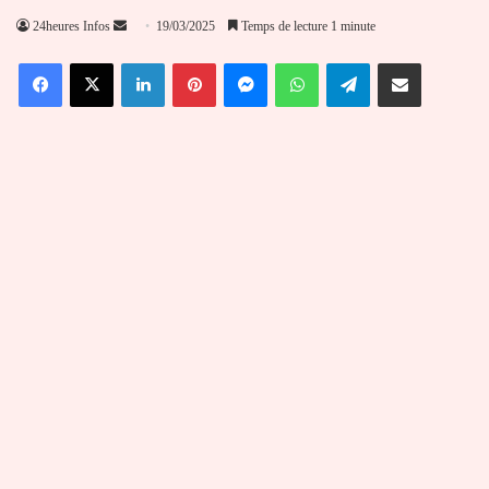
Envoyer
24heures Infos
19/03/2025
Temps de lecture 1 minute
un
Facebook
X
Linkedin
Pinterest
Messenger
WhatsApp
Telegram
Partager par email
courriel