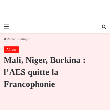
Menu
Re
Accueil
/
Afrique
Afrique
Mali, Niger, Burkina :
l’AES quitte la
Francophonie