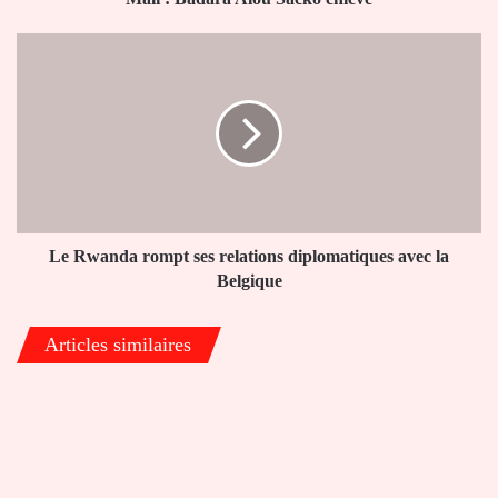
Le
Rwanda
rompt
ses
relations
diplomatiques
avec
la
Belgique
Le Rwanda rompt ses relations diplomatiques avec la
Belgique
Articles similaires