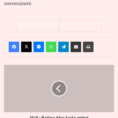
souveraineté.
Facebook
X
Messenger
WhatsApp
Telegram
Partager par email
Imprimer
Mali
:
Badara
Alou
Sacko
enlevé
Mali : Badara Alou Sacko enlevé