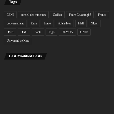
Tags
CENI
conseil des ministres
Cédéao
Faure Gnassingbé
France
gouvernement
Kara
Lomé
législatives
Mali
Niger
OMS
ONU
Santé
Togo
UEMOA
UNIR
Université de Kara
Last Modified Posts