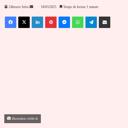
Envoyer
24heures Infos
18/03/2025
Temps de lecture 1 minute
un
Facebook
X
Linkedin
Pinterest
Messenger
WhatsApp
Telegram
Partager par email
courriel
illustration crédit dr