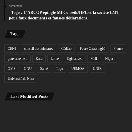
08/08/2026
Togo : L’ARCOP épingle MI Conseils/HPL et la société EMT
pour faux documents et fausses déclarations
Tags
CENI
conseil des ministres
Cédéao
Faure Gnassingbé
France
gouvernement
Kara
Lomé
législatives
Mali
Niger
OMS
ONU
Santé
Togo
UEMOA
UNIR
Université de Kara
Last Modified Posts