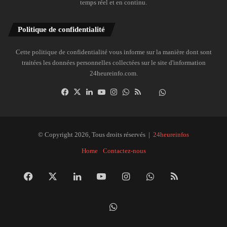
temps réel et en continu.
Politique de confidentialité
Cette politique de confidentialité vous informe sur la manière dont sont
traitées les données personnelles collectées sur le site d'information
24heureinfo.com.
Facebook
X
Linkedin
YouTube
Instagram
WhatsApp
RSS
Dailymotion
Suivre
la
chaîne
24heureinfo
© Copyright 2026, Tous droits réservés |
24heureinfos
sur
Home
Contactez-nous
WhatsApp
Facebook
X
Linkedin
YouTube
Instagram
WhatsApp
RSS
Dai
Suivre