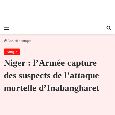
Menu
Re
Accueil
/
Afrique
Afrique
Niger : l’Armée capture
des suspects de l’attaque
mortelle d’Inabangharet