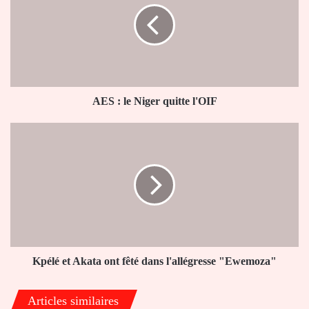
Niger
quitte
l'OIF
AES : le Niger quitte l'OIF
Kpélé
et
Akata
ont
fêté
dans
l'allégresse
"Ewemoza"
Kpélé et Akata ont fêté dans l'allégresse "Ewemoza"
Articles similaires