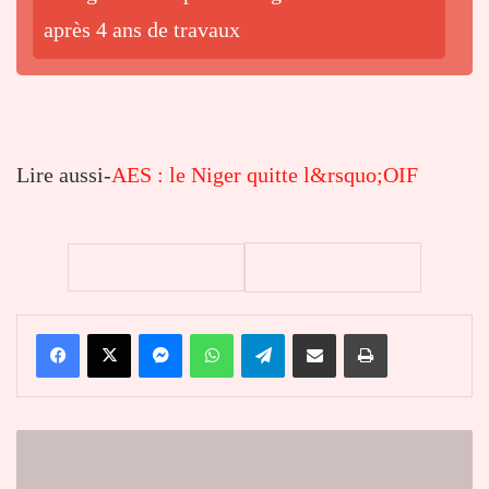
après 4 ans de travaux
Lire aussi-
AES : le Niger quitte l&rsquo;OIF
Facebook
X
Messenger
WhatsApp
Telegram
Partager par email
Imprimer
AES
:
le