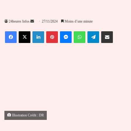
Envoyer
24heures Infos
27/11/2024
Moins d’une minute
un
Facebook
X
Linkedin
Pinterest
Messenger
WhatsApp
Telegram
Partager par email
courriel
Illustration Crédit : DR