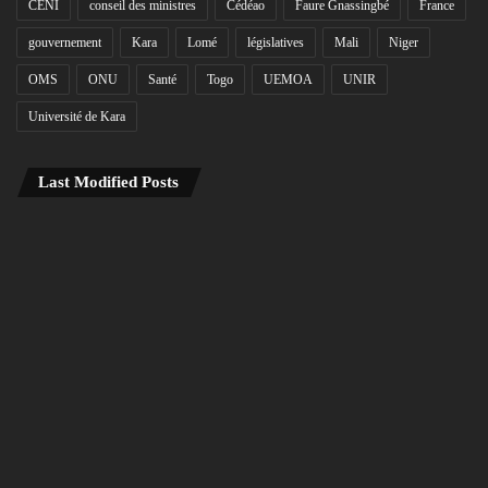
CENI
conseil des ministres
Cédéao
Faure Gnassingbé
France
gouvernement
Kara
Lomé
législatives
Mali
Niger
OMS
ONU
Santé
Togo
UEMOA
UNIR
Université de Kara
Last Modified Posts