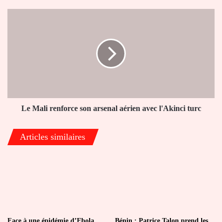
Le
Mali
renforce
son
arsenal
aérien
avec
l'Akinci
turc
Le Mali renforce son arsenal aérien avec l'Akinci turc
Articles similaires
Face à une épidémie d’Ebola
Bénin : Patrice Talon prend les