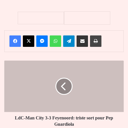
Facebook
X
Messenger
WhatsApp
Telegram
Partager par email
Imprimer
LdC-
Man
City
3-
3
Feyenoord:
triste
sort
pour
Pep
LdC-Man City 3-3 Feyenoord: triste sort pour Pep
Guardiola
Guardiola