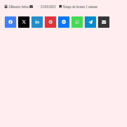
Envoyer
24heures Infos
21/03/2025
Temps de lecture 1 minute
un
Facebook
X
Linkedin
Pinterest
Messenger
WhatsApp
Telegram
Partager par email
courriel