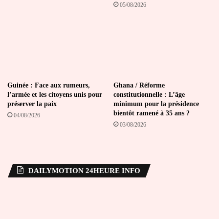
05/08/2026
Guinée : Face aux rumeurs,
Ghana / Réforme
l’armée et les citoyens unis pour
constitutionnelle : L’âge
préserver la paix
minimum pour la présidence
bientôt ramené à 35 ans ?
04/08/2026
03/08/2026
DAILYMOTION 24HEURE INFO