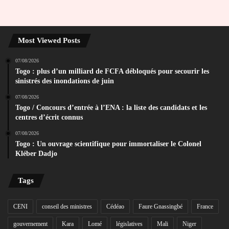
Most Viewed Posts
07/08/2026
Togo : plus d’un milliard de FCFA débloqués pour secourir les
sinistrés des inondations de juin
07/08/2026
Togo / Concours d’entrée à l’ENA : la liste des candidats et les
centres d’écrit connus
07/08/2026
Togo : Un ouvrage scientifique pour immortaliser le Colonel
Kléber Dadjo
Tags
CENI
conseil des ministres
Cédéao
Faure Gnassingbé
France
gouvernement
Kara
Lomé
législatives
Mali
Niger