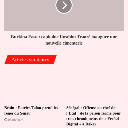
capitaine
Ibrahim
Traoré
inaugure
une
nouvelle
cimenterie
Burkina Faso : capitaine Ibrahim Traoré inaugure une
nouvelle cimenterie
Articles similaires
Bénin : Patrice Talon prend les
Sénégal : Offense au chef de
rênes du Sénat
l’État : de la prison ferme pour
trois chroniqueurs de « Feeñal
06/08/2026
Digital » à Dakar