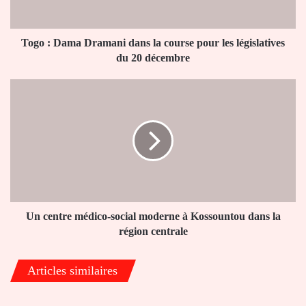
pour
les
législatives
Togo : Dama Dramani dans la course pour les législatives
du
du 20 décembre
20
décembre
Un
centre
médico-
social
moderne
à
Kossountou
dans
la
région
Un centre médico-social moderne à Kossountou dans la
centrale
région centrale
Articles similaires