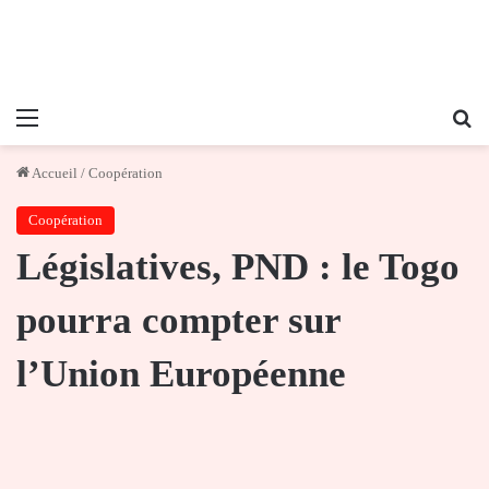
Menu
Re
Accueil
/
Coopération
Coopération
Législatives, PND : le Togo
pourra compter sur
l’Union Européenne