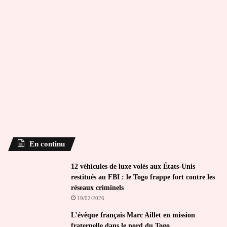
En continu
12 véhicules de luxe volés aux États-Unis
restitués au FBI : le Togo frappe fort contre les
réseaux criminels
19/02/2026
L’évêque français Marc Aillet en mission
fraternelle dans le nord du Togo