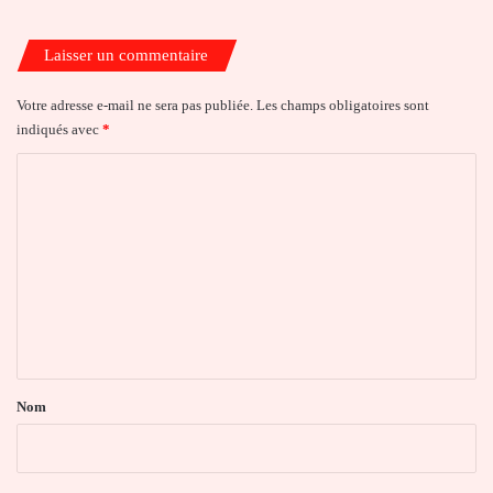
Laisser un commentaire
Votre adresse e-mail ne sera pas publiée.
Les champs obligatoires sont
indiqués avec
*
C
o
m
m
e
n
t
a
Nom
i
r