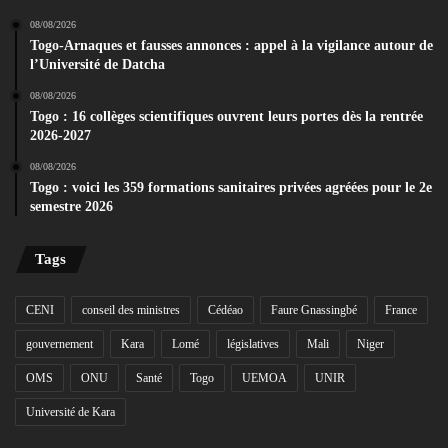
08/08/2026
Togo-Arnaques et fausses annonces : appel à la vigilance autour de
l’Université de Datcha
08/08/2026
Togo : 16 collèges scientifiques ouvrent leurs portes dès la rentrée
2026-2027
08/08/2026
Togo : voici les 359 formations sanitaires privées agréées pour le 2e
semestre 2026
Tags
CENI
conseil des ministres
Cédéao
Faure Gnassingbé
France
gouvernement
Kara
Lomé
législatives
Mali
Niger
OMS
ONU
Santé
Togo
UEMOA
UNIR
Université de Kara