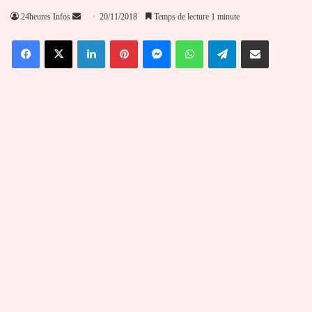
Envoyer
24heures Infos
20/11/2018
Temps de lecture 1 minute
un
Facebook
X
Linkedin
Pinterest
Messenger
WhatsApp
Telegram
Partager par email
courriel