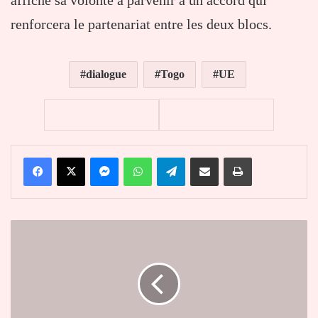
renforcera le partenariat entre les deux blocs.
dialogue
Togo
UE
Facebook
X
Messenger
WhatsApp
Telegram
Partager par email
Imprimer
Togo
:
Dama
Dramani
dans
la
course