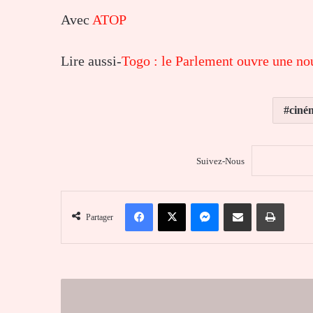
Avec
ATOP
Lire aussi-
Togo : le Parlement ouvre une no
ciné
Suivez-Nous
Facebook
X
Messenger
Partager par email
Imprim
Partager
Trophée
Faure