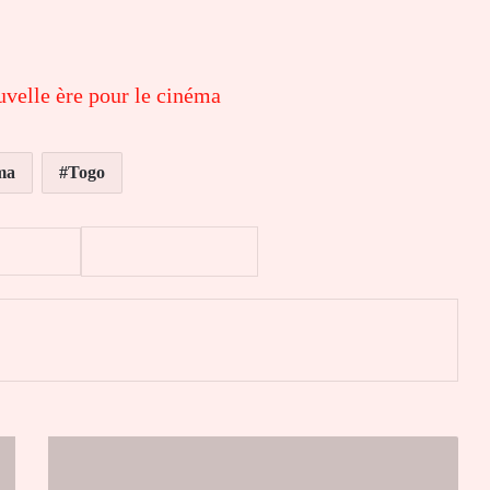
uvelle ère pour le cinéma
ma
Togo
er
Crise
au