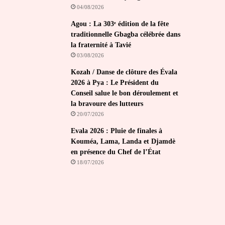
04/08/2026
Agou : La 303ᵉ édition de la fête
traditionnelle Gbagba célébrée dans
la fraternité à Tavié
03/08/2026
Kozah / Danse de clôture des Évala
2026 à Pya : Le Président du
Conseil salue le bon déroulement et
la bravoure des lutteurs
20/07/2026
Evala 2026 : Pluie de finales à
Kouméa, Lama, Landa et Djamdè
en présence du Chef de l’État
18/07/2026