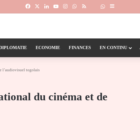
Facebook
X
Linkedin
YouTube
Instagram
WhatsApp
RSS
Suivre la chaîne
Dailymotion
Sidebar (barr
DIPLOMATIE
ECONOMIE
FINANCES
EN CONTINU
 l’audiovisuel togolais
tional du cinéma et de