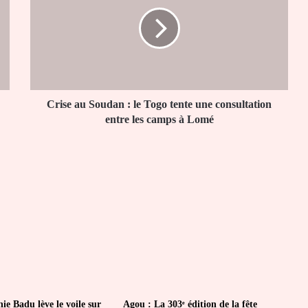
Soudan :
le
Togo
tente
une
consultation
entre
les
Crise au Soudan : le Togo tente une consultation
camps
entre les camps à Lomé
à
Lomé
ie Badu lève le voile sur
Agou : La 303ᵉ édition de la fête