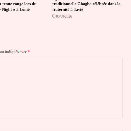
a tenue rouge lors du
traditionnelle Gbagba célébrée dans la
y Night » à Lomé
fraternité à Tavié
03/08/2026
ont indiqués avec
*