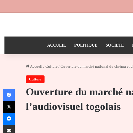
ACCUEIL
POLITIQUE
SOCIÉTÉ
Accueil
/
Culture
/
Ouverture du marché national du cinéma et de
Culture
Ouverture du marché na
Facebook
X
l’audiovisuel togolais
Messenger
Partager par email