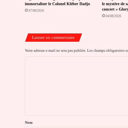
immortaliser le Colonel Kléber Dadjo
le mystère de s
concert « Glor
07/08/2026
04/08/2026
Laisser un commentaire
Votre adresse e-mail ne sera pas publiée.
Les champs obligatoires s
C
o
m
m
e
n
t
a
Nom