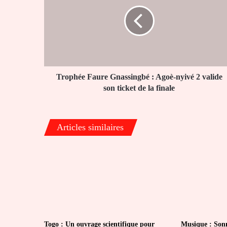
Gnassingbé
:
Agoè-
nyivé
2
valide
son
ticket
Trophée Faure Gnassingbé : Agoè-nyivé 2 valide
de
son ticket de la finale
la
finale
Articles similaires
Togo : Un ouvrage scientifique pour
Musique : Sonn