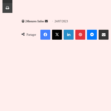
Imprimer
Envoyer
24heures Infos
24/07/2023
un
Facebook
X
Linkedin
Pinterest
Messenger
Partag
courriel
Partager