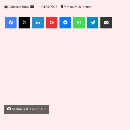
Envoyer
24heures Infos
04/01/2023
2 minutes de lecture
un
Facebook
X
Linkedin
Pinterest
Messenger
WhatsApp
Telegram
Partager par email
courriel
Santrinos R. Crédit : DR