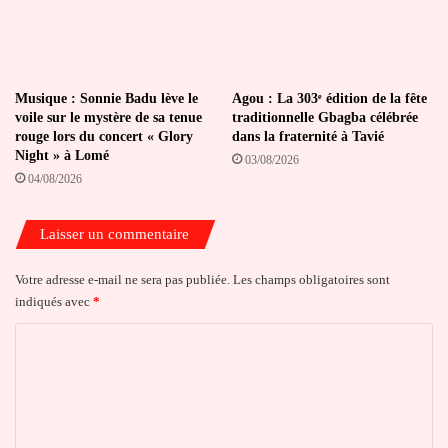
Musique : Sonnie Badu lève le
Agou : La 303ᵉ édition de la fête
voile sur le mystère de sa tenue
traditionnelle Gbagba célébrée
rouge lors du concert « Glory
dans la fraternité à Tavié
Night » à Lomé
03/08/2026
04/08/2026
Laisser un commentaire
Votre adresse e-mail ne sera pas publiée.
Les champs obligatoires sont
indiqués avec
*
C
o
m
m