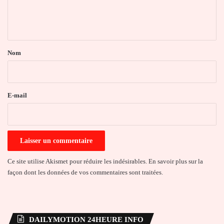
e
n
t
a
Nom
i
r
e
E-mail
*
Ce site utilise Akismet pour réduire les indésirables.
En savoir plus sur la
façon dont les données de vos commentaires sont traitées
.
DAILYMOTION 24HEURE INFO