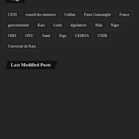
CENI
conseil des ministres
Cédéao
Faure Gnassingbé
France
gouvernement
Kara
Lomé
législatives
Mali
Niger
OMS
ONU
Santé
Togo
UEMOA
UNIR
Université de Kara
Last Modified Posts