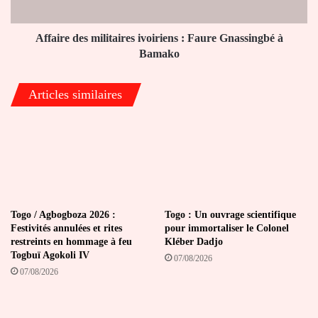
à
Bamako
Affaire des militaires ivoiriens : Faure Gnassingbé à
Bamako
Articles similaires
Togo / Agbogboza 2026 :
Togo : Un ouvrage scientifique
Festivités annulées et rites
pour immortaliser le Colonel
restreints en hommage à feu
Kléber Dadjo
Togbuï Agokoli IV
07/08/2026
07/08/2026