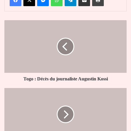
Togo
:
Décès
du
journaliste
Augustin
Kossi
Togo : Décès du journaliste Augustin Kossi
Affaire
des
militaires
ivoiriens
:
Faure
Gnassingbé