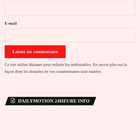
i
r
e
E-mail
*
Ce site utilise Akismet pour réduire les indésirables.
En savoir plus sur la
façon dont les données de vos commentaires sont traitées
.
DAILYMOTION 24HEURE INFO