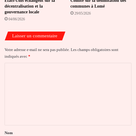
États-Unis échangent sur la
Comité sur la délimitation des
décentralisation et la
communes à Lomé
gouvernance locale
29/05/2026
04/06/2026
Laisser un commentaire
Votre adresse e-mail ne sera pas publiée.
Les champs obligatoires sont
indiqués avec
*
C
o
m
m
e
n
t
a
Nom