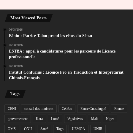
Most Viewed Posts
06/08/2026
Bénin : Patrice Talon prend les rênes du Sénat
06/08/2026
ESTBA : appel à candidatures pour les parcours de Licence
professionnelle
06/08/2026
Institut Confucius : Licence Pro en Traduction et Interprétariat
Chinois-Français
Tags
CENI
conseil des ministres
Cédéao
Faure Gnassingbé
France
gouvernement
Kara
Lomé
législatives
Mali
Niger
OMS
ONU
Santé
Togo
UEMOA
UNIR