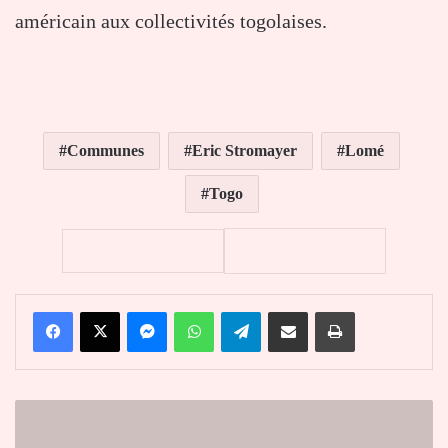
américain aux collectivités togolaises.
Communes
Eric Stromayer
Lomé
Togo
Facebook
X
Messenger
WhatsApp
Telegram
Partager par email
Imprimer
Togo-
Université