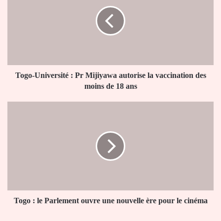
:
Pr
Mijiyawa
autorise
la
vaccination
des
moins
Togo-Université : Pr Mijiyawa autorise la vaccination des
de
moins de 18 ans
18
ans
Togo
:
le
Parlement
ouvre
une
nouvelle
ère
pour
le
Togo : le Parlement ouvre une nouvelle ère pour le cinéma
cinéma