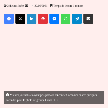
Envoyer
24heures Infos
22/09/2021
Temps de lecture 1 minute
un
Facebook
X
Linkedin
Pinterest
Messenger
WhatsApp
Telegram
Partager par email
courriel
Vue des journalistes ayant pris part à la rencontre Cache-nez enlevé quelques
secondes pour la photo de groupe Crédit : DR