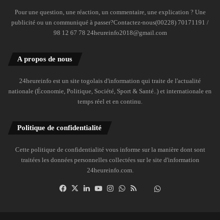
Pour une question, une réaction, un commentaire, une explication ? Une
publicité ou un communiqué à passer?Contactez-nous(00228) 70171191 /
98 12 67 78 24heureinfo2018@gmail.com
A propos de nous
24heureinfo est un site togolais d'information qui traite de l'actualité
nationale (Économie, Politique, Société, Sport & Santé..) et internationale en
temps réel et en continu.
Politique de confidentialité
Cette politique de confidentialité vous informe sur la manière dont sont
traitées les données personnelles collectées sur le site d'information
24heureinfo.com.
Facebook
X
Linkedin
YouTube
Instagram
WhatsApp
RSS
Dailymotion
Suivre
la
chaîne