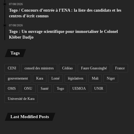
07/08/2026
Togo / Concours d’entrée à l’ENA : la liste des candidats et les
centres d’écrit connus
07/08/2026
Togo : Un ouvrage scientifique pour immortaliser le Colonel
Kléber Dadjo
Tags
CENI
conseil des ministres
Cédéao
Faure Gnassingbé
France
gouvernement
Kara
Lomé
législatives
Mali
Niger
OMS
ONU
Santé
Togo
UEMOA
UNIR
Université de Kara
Last Modified Posts