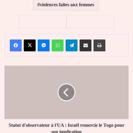
violences faites aux femmes
Facebook
X
Messenger
WhatsApp
Telegram
Partager par email
Imprimer
Statut
d'observateur
à
l'UA
:
Israël
remercie
le
Togo
pour
Statut d'observateur à l'UA : Israël remercie le Togo pour
son
son implication