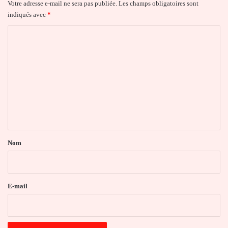
Votre adresse e-mail ne sera pas publiée.
Les champs obligatoires sont
indiqués avec
*
C
o
m
m
e
n
t
a
Nom
i
r
e
E-mail
*