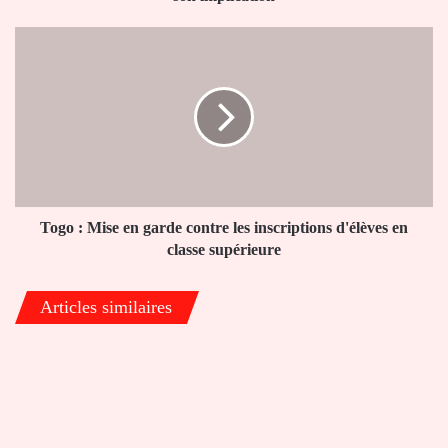
implication
Togo
:
Mise
en
garde
contre
les
inscriptions
d'élèves
en
Togo : Mise en garde contre les inscriptions d'élèves en
classe
classe supérieure
supérieure
Articles similaires