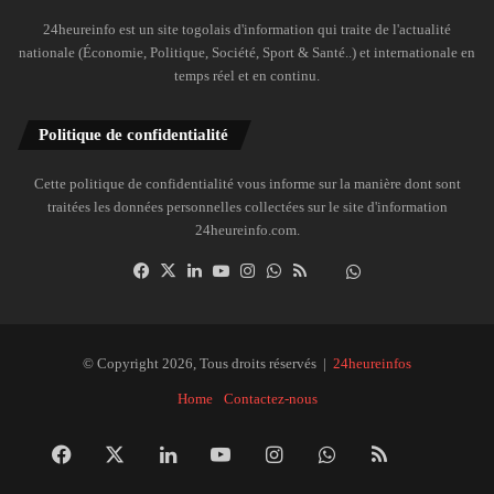
24heureinfo est un site togolais d'information qui traite de l'actualité
nationale (Économie, Politique, Société, Sport & Santé..) et internationale en
temps réel et en continu.
Politique de confidentialité
Cette politique de confidentialité vous informe sur la manière dont sont
traitées les données personnelles collectées sur le site d'information
24heureinfo.com.
Facebook
X
Linkedin
YouTube
Instagram
WhatsApp
RSS
Dailymotion
Suivre
la
chaîne
24heureinfo
© Copyright 2026, Tous droits réservés |
24heureinfos
sur
Home
Contactez-nous
WhatsApp
Facebook
X
Linkedin
YouTube
Instagram
WhatsApp
RSS
Dai