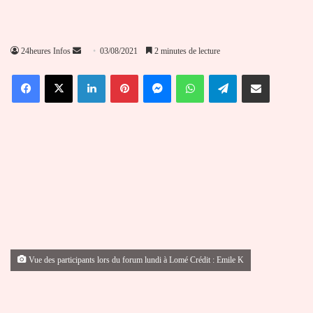
Envoyer
24heures Infos
03/08/2021
2 minutes de lecture
un
Facebook
X
Linkedin
Pinterest
Messenger
WhatsApp
Telegram
Partager par email
courriel
Vue des participants lors du forum lundi à Lomé Crédit : Emile K