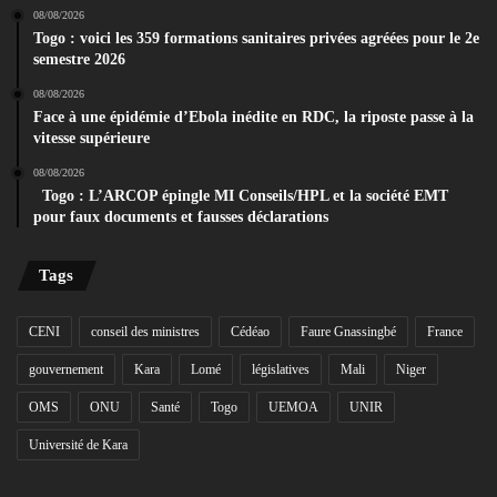
08/08/2026
Togo : voici les 359 formations sanitaires privées agréées pour le 2e
semestre 2026
08/08/2026
Face à une épidémie d’Ebola inédite en RDC, la riposte passe à la
vitesse supérieure
08/08/2026
Togo : L’ARCOP épingle MI Conseils/HPL et la société EMT
pour faux documents et fausses déclarations
Tags
CENI
conseil des ministres
Cédéao
Faure Gnassingbé
France
gouvernement
Kara
Lomé
législatives
Mali
Niger
OMS
ONU
Santé
Togo
UEMOA
UNIR
Université de Kara