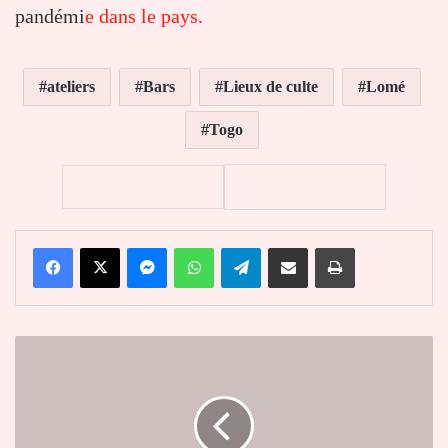
pandémi
e dans le pays.
ateliers
Bars
Lieux de culte
Lomé
Togo
Facebook
X
Messenger
WhatsApp
Telegram
Partager par email
Imprimer
Togo
:
Yawa
Kouigan
élue