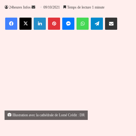
Envoyer
24heures Infos
09/10/2021
Temps de lecture 1 minute
un
Facebook
X
Linkedin
Pinterest
Messenger
WhatsApp
Telegram
Partager par email
courriel
Illustration avec la cathédrale de Lomé Crédit : DR