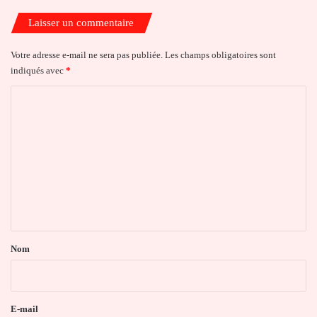
Laisser un commentaire
Votre adresse e-mail ne sera pas publiée.
Les champs obligatoires sont
indiqués avec
*
C
o
m
m
e
n
t
a
Nom
i
r
e
E-mail