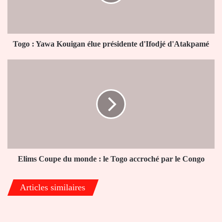
présidente
d'Ifodjé
d'Atakpamé
Togo : Yawa Kouigan élue présidente d'Ifodjé d'Atakpamé
Elims
Coupe
du
monde
:
le
Togo
accroché
par
le
Elims Coupe du monde : le Togo accroché par le Congo
Congo
Articles similaires