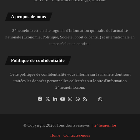
A propos de nous
24heureinfo est un site togolais d'information qui traite de l'actualité
nationale (Économie, Politique, Société, Sport & Santé..) et internationale en
temps réel et en continu.
Politique de confidentialité
Cette politique de confidentialité vous informe sur la manière dont sont
traitées les données personnelles collectées sur le site d'information
24heureinfo.com.
Facebook
X
Linkedin
YouTube
Instagram
WhatsApp
RSS
Dailymotion
Suivre
la
chaîne
24heureinfo
© Copyright 2026, Tous droits réservés |
24heureinfos
sur
Home
Contactez-nous
WhatsApp