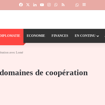
Facebook
X
Linkedin
YouTube
Instagram
WhatsApp
RSS
Suivre la chaîne
Dailymotion
Sidebar (barr
DIPLOMATIE
ECONOMIE
FINANCES
EN CONTINU
pération avec Lomé
 domaines de coopération