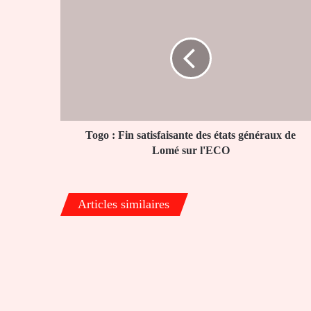
Togo
:
Fin
satisfaisante
des
états
généraux
de
Lomé
sur
Togo : Fin satisfaisante des états généraux de
l'ECO
Lomé sur l'ECO
Articles similaires