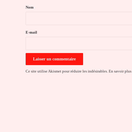
a
Nom
i
r
e
E-mail
*
Ce site utilise Akismet pour réduire les indésirables.
En savoir plus