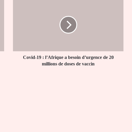
Covid-
19
:
l’Afrique
a
besoin
d’urgence
de
20
millions
Covid-19 : l’Afrique a besoin d’urgence de 20
de
millions de doses de vaccin
doses
de
vaccin