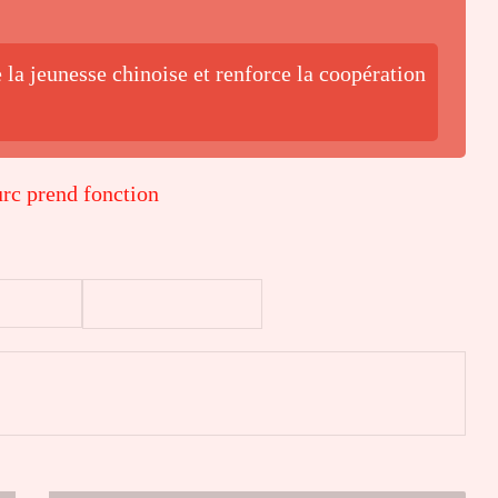
la jeunesse chinoise et renforce la coopération
rc prend fonction
er