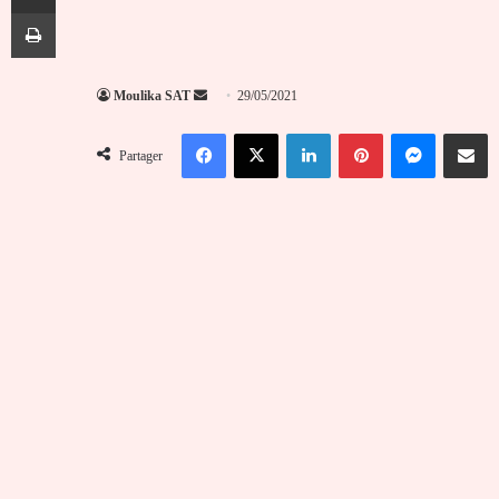
Imprimer
Envoyer
Moulika SAT
29/05/2021
un
Facebook
X
Linkedin
Pinterest
Messenger
Partag
courriel
Partager