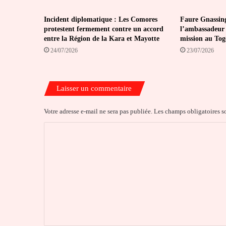
Incident diplomatique : Les Comores
Faure Gnassin
protestent fermement contre un accord
l’ambassadeur 
entre la Région de la Kara et Mayotte
mission au Tog
24/07/2026
23/07/2026
Laisser un commentaire
Votre adresse e-mail ne sera pas publiée.
Les champs obligatoires s
C
o
m
m
e
n
t