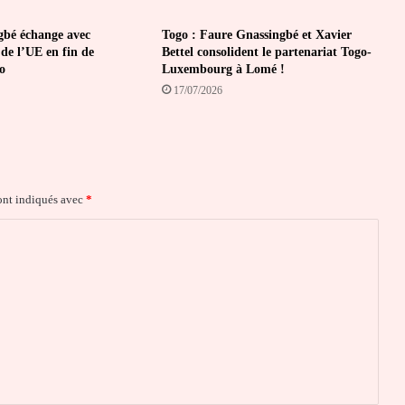
gbé échange avec
Togo : Faure Gnassingbé et Xavier
de l’UE en fin de
Bettel consolident le partenariat Togo-
o
Luxembourg à Lomé !
17/07/2026
ont indiqués avec
*