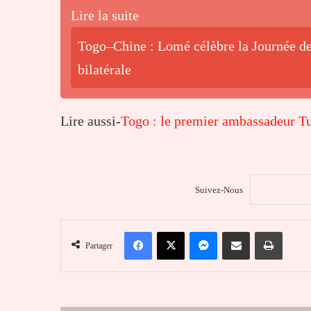
Lire la suite
Togo–Chine : Lomé célèbre la Journée de 
bilatérale
Lire aussi-
Togo : le premier ambassadeur Tu
Suivez-Nous
Facebook
X
Messenger
Partager par email
Imprim
Partager