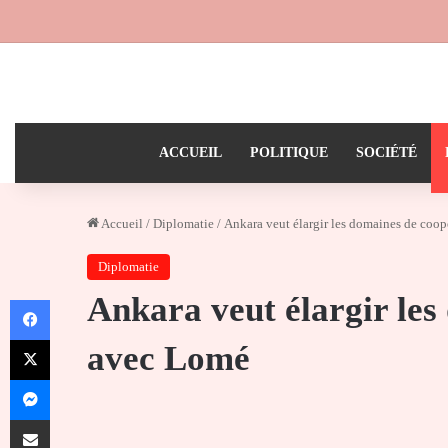
ACCUEIL
POLITIQUE
SOCIÉTÉ
Accueil
/
Diplomatie
/
Ankara veut élargir les domaines de coo
Diplomatie
Ankara veut élargir les
Facebook
X
avec Lomé
Messenger
Partager par email