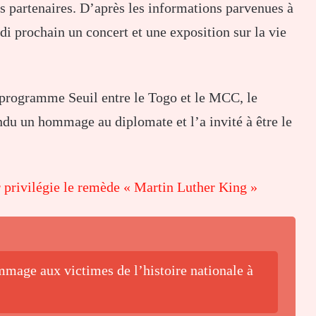
ts partenaires. D’après les informations parvenues à
i prochain un concert et une exposition sur la vie
u programme Seuil entre le Togo et le MCC, le
du un hommage au diplomate et l’a invité à être le
 privilégie le remède « Martin Luther King »
mage aux victimes de l’histoire nationale à