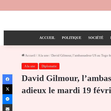
ACCUEIL
POLITIQUE
SOCIÉTÉ
Accueil
/
A la une
/
David Gilmour, l’ambassadeur US au Togo fer
A la une
Diplomatie
Facebook
David Gilmour, l’ambas
X
adieux le mardi 19 févr
Messenger
Partager par email