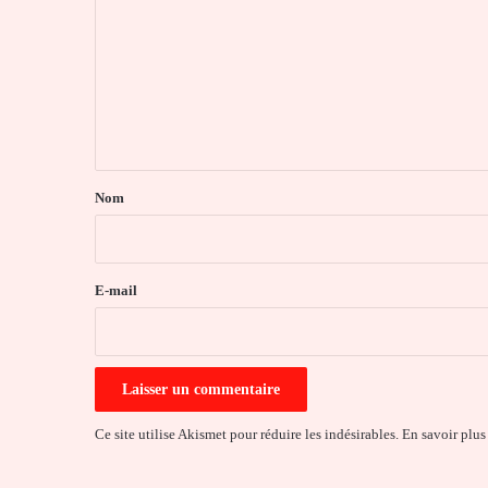
m
m
e
n
t
a
Nom
i
r
e
E-mail
*
Ce site utilise Akismet pour réduire les indésirables.
En savoir plus