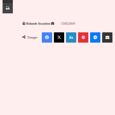
Imprimer
Envoyer
Rolande Awayitou
15/02/2019
un
Facebook
X
Linkedin
Pinterest
Messenger
Partag
courriel
Partager