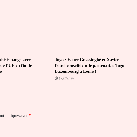
gbé échange avec
Togo : Faure Gnassingbé et Xavier
de l’UE en fin de
Bettel consolident le partenariat Togo-
o
Luxembourg à Lomé !
17/07/2026
ont indiqués avec
*