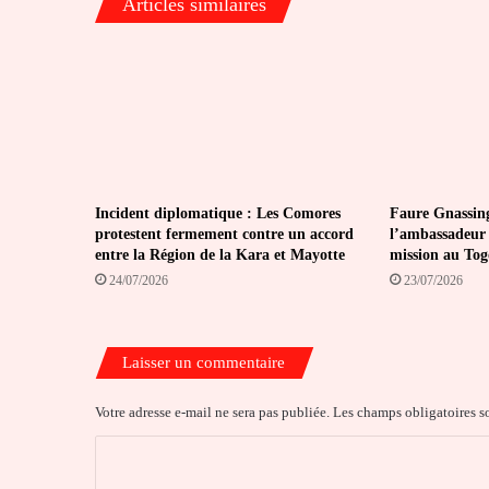
Articles similaires
Incident diplomatique : Les Comores
Faure Gnassin
protestent fermement contre un accord
l’ambassadeur 
entre la Région de la Kara et Mayotte
mission au Tog
24/07/2026
23/07/2026
Laisser un commentaire
Votre adresse e-mail ne sera pas publiée.
Les champs obligatoires s
C
o