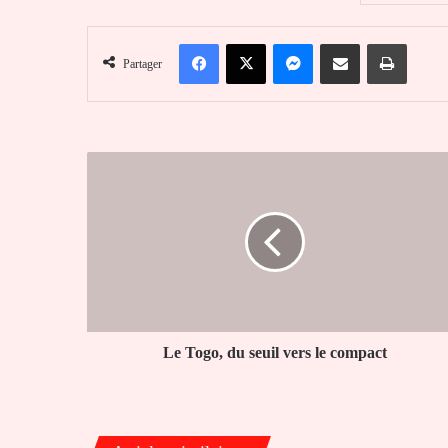
Facebook
X
Messenger
Partager par email
Imprim
Partager
Le
Togo,
du
seuil
vers
le
compact
Le Togo, du seuil vers le compact