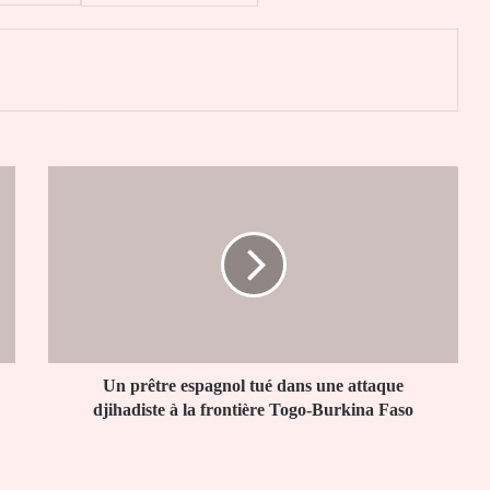
er
Un
prêtre
espagnol
tué
dans
une
attaque
djihadiste
à
la
Un prêtre espagnol tué dans une attaque
frontière
djihadiste à la frontière Togo-Burkina Faso
Togo-
Burkina
Faso