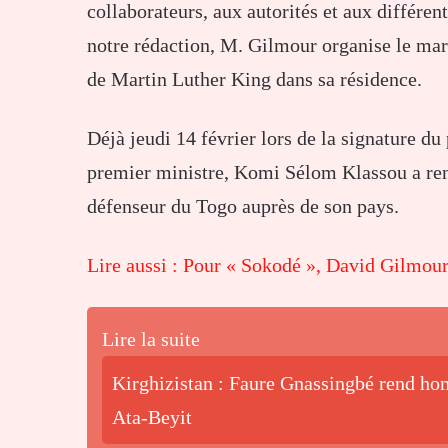
collaborateurs, aux autorités et aux différen
notre rédaction, M. Gilmour organise le mard
de Martin Luther King dans sa résidence.
Déjà jeudi 14 février lors de la signature d
premier ministre, Komi Sélom Klassou a ren
défenseur du Togo auprès de son pays.
Lire aussi : Pour « Sokodé », David Gilmour
Lire la suite
Kirghizistan : Faure Gnassingbé rend hom
Ata-Beyit