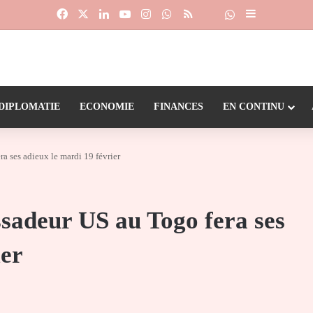
Facebook
X
Linkedin
YouTube
Instagram
WhatsApp
RSS
Suivre la chaîne
Dailymotion
Sidebar (barr
DIPLOMATIE
ECONOMIE
FINANCES
EN CONTINU
a ses adieux le mardi 19 février
sadeur US au Togo fera ses
ier