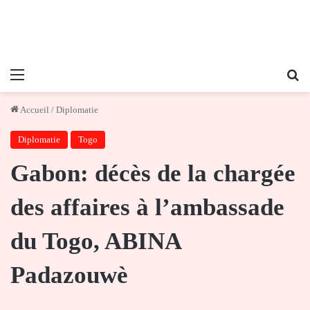
Menu
Re
Accueil
/
Diplomatie
Diplomatie
Togo
Gabon: décès de la chargée
des affaires à l’ambassade
du Togo, ABINA
Padazouwè