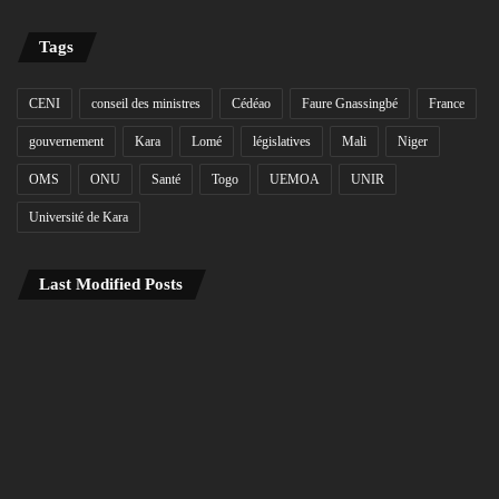
Tags
CENI
conseil des ministres
Cédéao
Faure Gnassingbé
France
gouvernement
Kara
Lomé
législatives
Mali
Niger
OMS
ONU
Santé
Togo
UEMOA
UNIR
Université de Kara
Last Modified Posts