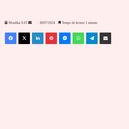
Envoyer
Moulika SAT
30/07/2024
Temps de lecture 1 minute
un
Facebook
X
Linkedin
Pinterest
Messenger
WhatsApp
Telegram
Partager par email
courriel