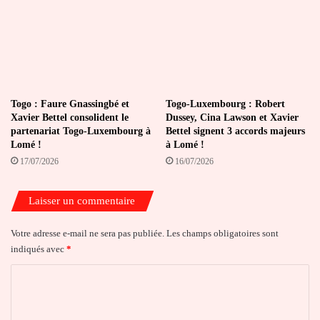
Togo : Faure Gnassingbé et
Togo-Luxembourg : Robert
Xavier Bettel consolident le
Dussey, Cina Lawson et Xavier
partenariat Togo-Luxembourg à
Bettel signent 3 accords majeurs
Lomé !
à Lomé !
17/07/2026
16/07/2026
Laisser un commentaire
Votre adresse e-mail ne sera pas publiée.
Les champs obligatoires sont
indiqués avec
*
C
o
m