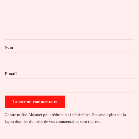
m
e
n
t
a
Nom
i
r
e
E-mail
*
Ce site utilise Akismet pour réduire les indésirables.
En savoir plus sur la
façon dont les données de vos commentaires sont traitées
.