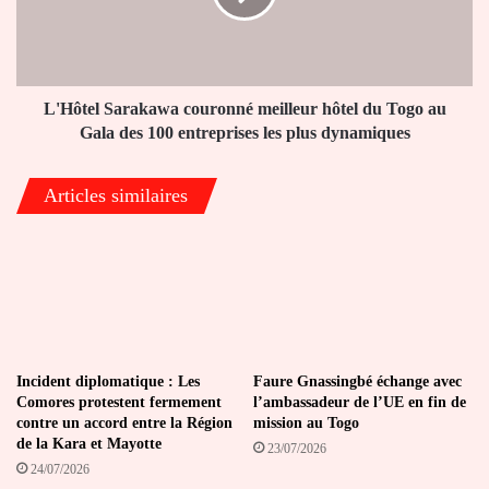
du
Togo
au
Gala
des
L'Hôtel Sarakawa couronné meilleur hôtel du Togo au
100
Gala des 100 entreprises les plus dynamiques
entreprises
les
Articles similaires
plus
dynamiques
Incident diplomatique : Les
Faure Gnassingbé échange avec
Comores protestent fermement
l’ambassadeur de l’UE en fin de
contre un accord entre la Région
mission au Togo
de la Kara et Mayotte
23/07/2026
24/07/2026