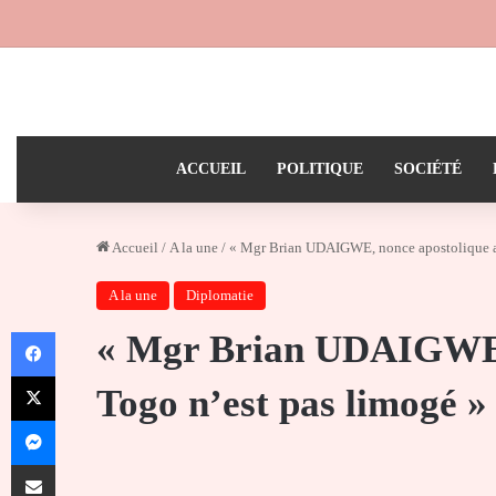
ACCUEIL
POLITIQUE
SOCIÉTÉ
Accueil
/
A la une
/
« Mgr Brian UDAIGWE, nonce apostolique a
A la une
Diplomatie
Facebook
« Mgr Brian UDAIGWE,
X
Togo n’est pas limogé »
Messenger
Partager par email