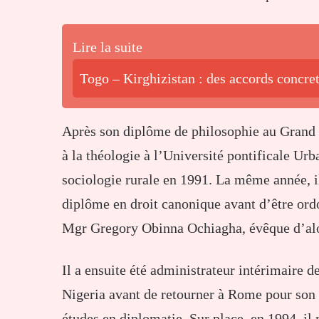
Lire la suite
Togo – Kirghizistan : des accords concret
Après son diplôme de philosophie au Grand 
à la théologie à l’Université pontificale Ur
sociologie rurale en 1991. La même année, il
diplôme en droit canonique avant d’être ord
Mgr Gregory Obinna Ochiagha, évêque d’alo
Il a ensuite été administrateur intérimaire d
Nigeria avant de retourner à Rome pour son 
études en diplomatie. Sur place, en 1994, il