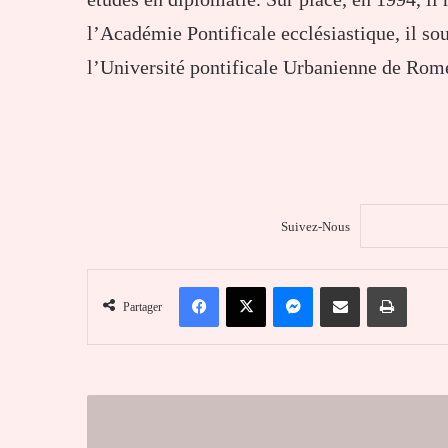
l’Académie Pontificale ecclésiastique, il so
l’Université pontificale Urbanienne de Rom
Suivez-Nous
Facebook
X
Messenger
Partager par email
Imprim
Partager
#ReconversionChallenge :
Le
hashtag