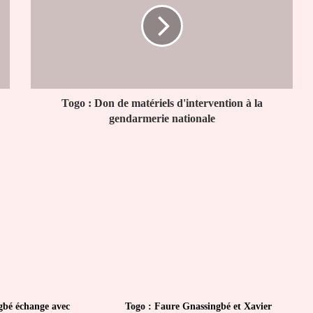
de
matériels
d'intervention
à
la
gendarmerie
nationale
Togo : Don de matériels d'intervention à la
gendarmerie nationale
gbé échange avec
Togo : Faure Gnassingbé et Xavier