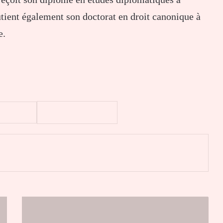
utient également son doctorat en droit canonique à
e.
er
Togo
:
Don