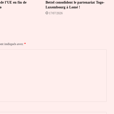
de l’UE en fin de
Bettel consolident le partenariat Togo-
o
Luxembourg à Lomé !
17/07/2026
ont indiqués avec
*