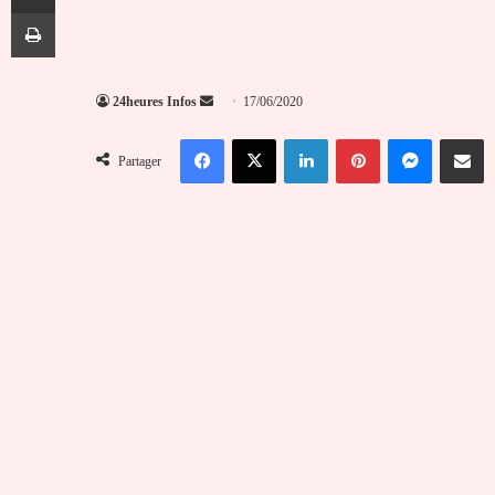
Imprimer
Envoyer
24heures Infos
17/06/2020
un
Facebook
X
Linkedin
Pinterest
Messenger
Partag
courriel
Partager