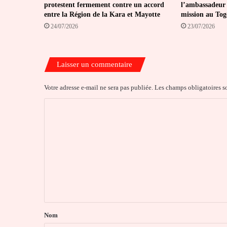
protestent fermement contre un accord
l’ambassadeur 
entre la Région de la Kara et Mayotte
mission au Tog
24/07/2026
23/07/2026
Laisser un commentaire
Votre adresse e-mail ne sera pas publiée.
Les champs obligatoires s
C
o
m
m
e
n
t
a
Nom