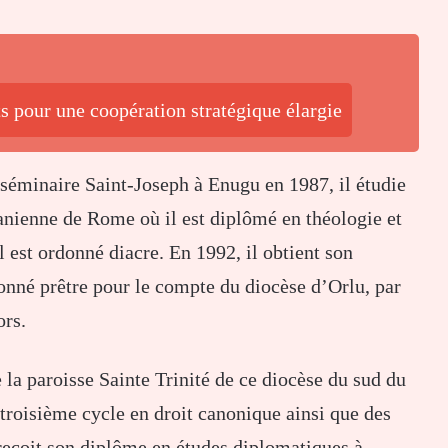
s pour une coopération stratégique élargie
séminaire Saint-Joseph à Enugu en 1987, il étudie
banienne de Rome où il est diplômé en théologie et
 est ordonné diacre. En 1992, il obtient son
onné prêtre pour le compte du diocèse d’Orlu, par
rs.
e la paroisse Sainte Trinité de ce diocèse du sud du
troisième cycle en droit canonique ainsi que des
 reçoit son diplôme en études diplomatiques à