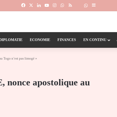
Facebook
X
Linkedin
YouTube
Instagram
WhatsApp
RSS
Suivre la chaîne
Dailymotion
Sidebar (barr
DIPLOMATIE
ECONOMIE
FINANCES
EN CONTINU
u Togo n’est pas limogé »
 nonce apostolique au