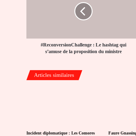
qui
s’amuse
de
la
proposition
du
ministre
#ReconversionChallenge : Le hashtag qui
s’amuse de la proposition du ministre
Articles similaires
Incident diplomatique : Les Comores
Faure Gnassin