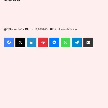
Envoyer
24heures Infos
11/02/2025
12 minutes de lecture
un
Facebook
X
Linkedin
Pinterest
Messenger
WhatsApp
Telegram
Partager par email
courriel