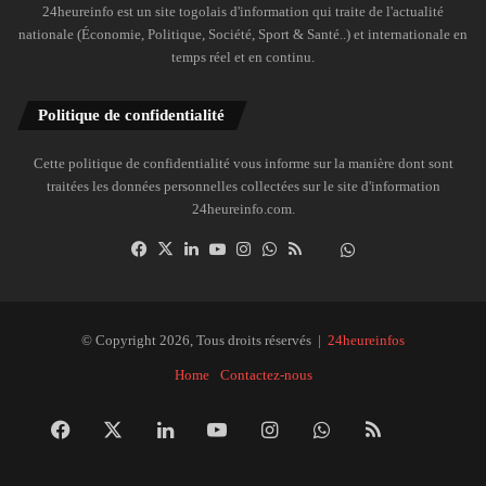
24heureinfo est un site togolais d'information qui traite de l'actualité
nationale (Économie, Politique, Société, Sport & Santé..) et internationale en
temps réel et en continu.
Politique de confidentialité
Cette politique de confidentialité vous informe sur la manière dont sont
traitées les données personnelles collectées sur le site d'information
24heureinfo.com.
Facebook
X
Linkedin
YouTube
Instagram
WhatsApp
RSS
Dailymotion
Suivre
la
chaîne
24heureinfo
© Copyright 2026, Tous droits réservés |
24heureinfos
sur
Home
Contactez-nous
WhatsApp
Facebook
X
Linkedin
YouTube
Instagram
WhatsApp
RSS
Dai