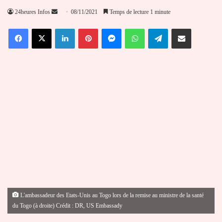
Envoyer
24heures Infos
08/11/2021
Temps de lecture 1 minute
un
Facebook
X
Linkedin
Pinterest
Messenger
WhatsApp
Telegram
Partager par email
courriel
L'ambassadeur des Etats-Unis au Togo lors de la remise au ministre de la santé
du Togo (à droite) Crédit : DR, US Embassady