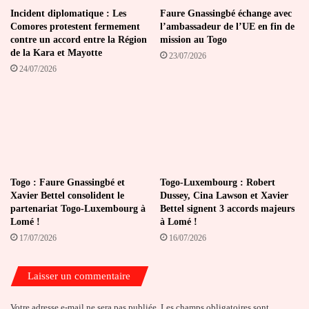
Incident diplomatique : Les
Faure Gnassingbé échange avec
Comores protestent fermement
l’ambassadeur de l’UE en fin de
contre un accord entre la Région
mission au Togo
de la Kara et Mayotte
23/07/2026
24/07/2026
Togo : Faure Gnassingbé et
Togo-Luxembourg : Robert
Xavier Bettel consolident le
Dussey, Cina Lawson et Xavier
partenariat Togo-Luxembourg à
Bettel signent 3 accords majeurs
Lomé !
à Lomé !
17/07/2026
16/07/2026
Laisser un commentaire
Votre adresse e-mail ne sera pas publiée.
Les champs obligatoires sont