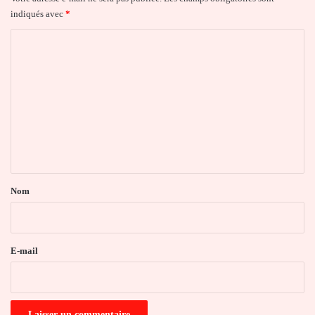
indiqués avec
*
C
o
m
m
e
n
t
a
Nom
i
r
e
E-mail
*