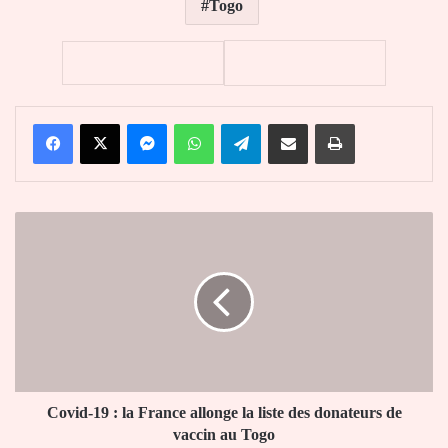
Togo
Facebook
X
Messenger
WhatsApp
Telegram
Partager par email
Imprimer
Covid-
19
:
la
France
allonge
la
liste
des
donateurs
Covid-19 : la France allonge la liste des donateurs de
de
vaccin au Togo