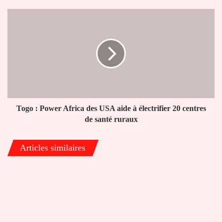
vaccin
au
Togo
Togo
:
Power
Africa
des
USA
aide
à
électrifier
20
Togo : Power Africa des USA aide à électrifier 20 centres
centres
de santé ruraux
de
santé
Articles similaires
ruraux