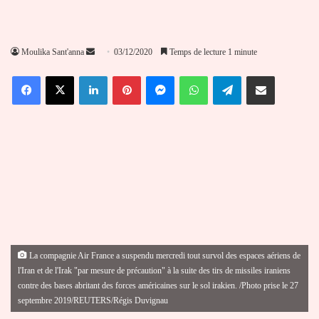
Envoyer
Moulika Sant'anna
03/12/2020
Temps de lecture 1 minute
un
Facebook
X
Linkedin
Pinterest
Messenger
WhatsApp
Telegram
Partager par email
courriel
La compagnie Air France a suspendu mercredi tout survol des espaces aériens de
l'Iran et de l'Irak "par mesure de précaution" à la suite des tirs de missiles iraniens
contre des bases abritant des forces américaines sur le sol irakien. /Photo prise le 27
septembre 2019/REUTERS/Régis Duvignau