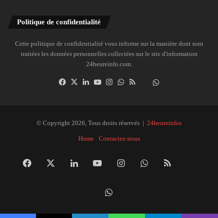
Politique de confidentialité
Cette politique de confidentialité vous informe sur la manière dont sont
traitées les données personnelles collectées sur le site d'information
24heureinfo.com.
Facebook
X
Linkedin
YouTube
Instagram
WhatsApp
RSS
Dailymotion
Suivre
la
chaîne
24heureinfo
© Copyright 2026, Tous droits réservés |
24heureinfos
sur
Home
Contactez-nous
WhatsApp
Facebook
X
Linkedin
YouTube
Instagram
WhatsApp
RSS
Dai
Suivre
la