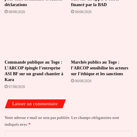
déclarations
financé par la BAD
08/08/2026
08/08/2026
Commande publique au Togo :
Marchés publics au Togo :
L’ARCOP épingle l’entreprise
l’ARCOP sensibilise les acteurs
ASI BF sur un grand chantier à
sur l’éthique et les sanctions
Kara
06/08/2026
07/08/2026
Laisser un commentaire
Votre adresse e-mail ne sera pas publiée.
Les champs obligatoires sont
indiqués avec
*
C