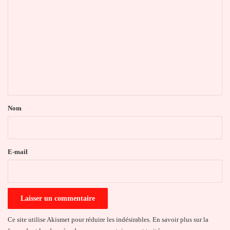
o
m
m
e
n
t
a
Nom
i
r
e
E-mail
*
Ce site utilise Akismet pour réduire les indésirables.
En savoir plus sur la