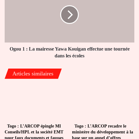
:
La
mairesse
Yawa
Kouigan
effectue
une
tournée
Ogou 1 : La mairesse Yawa Kouigan effectue une tournée
dans
dans les écoles
les
écoles
Articles similaires
Togo : L’ARCOP épingle MI
Togo : L’ARCOP recadre le
Conseils/HPL et la société EMT
ministère du développement à la
pour faux documents et fausses
base sur un appel d’offres