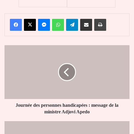
Facebook
X
Messenger
WhatsApp
Telegram
Partager par email
Imprimer
Journée
des
personnes
handicapées
:
message
de
la
ministre
Adjovi
Journée des personnes handicapées : message de la
Apedo
ministre Adjovi Apedo
Ogou
1