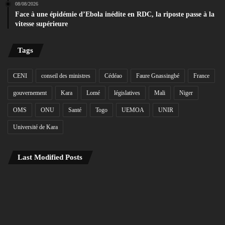
08/08/2026
Face à une épidémie d’Ebola inédite en RDC, la riposte passe à la
vitesse supérieure
Tags
CENI
conseil des ministres
Cédéao
Faure Gnassingbé
France
gouvernement
Kara
Lomé
législatives
Mali
Niger
OMS
ONU
Santé
Togo
UEMOA
UNIR
Université de Kara
Last Modified Posts