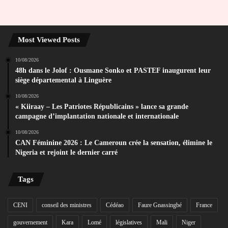
Most Viewed Posts
10/08/2026
48h dans le Jolof : Ousmane Sonko et PASTEF inaugurent leur
siège départemental à Linguère
10/08/2026
« Kiiraay – Les Patriotes Républicains » lance sa grande
campagne d’implantation nationale et internationale
10/08/2026
CAN Féminine 2026 : Le Cameroun crée la sensation, élimine le
Nigeria et rejoint le dernier carré
Tags
CENI
conseil des ministres
Cédéao
Faure Gnassingbé
France
gouvernement
Kara
Lomé
législatives
Mali
Niger