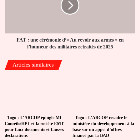
d’«
Au
revoir
aux
armes
»
FAT : une cérémonie d’« Au revoir aux armes » en
en
l’honneur des militaires retraités de 2025
l’honneur
des
Articles similaires
militaires
retraités
de
2025
Togo : L’ARCOP épingle MI
Togo : L’ARCOP recadre le
Conseils/HPL et la société EMT
ministère du développement à la
pour faux documents et fausses
base sur un appel d’offres
déclarations
financé par la BAD