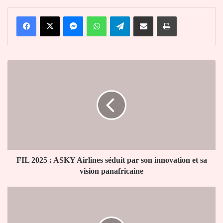
Facebook
X
Messenger
WhatsApp
Telegram
Partager par email
Imprimer
FIL
2025
:
ASKY
Airlines
séduit
par
son
innovation
et
FIL 2025 : ASKY Airlines séduit par son innovation et sa
sa
vision panafricaine
vision
panafricaine
FAT
:
une
cérémonie