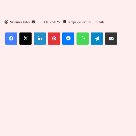
Envoyer
24heures Infos
13/12/2025
Temps de lecture 1 minute
un
Facebook
X
Linkedin
Pinterest
Messenger
WhatsApp
Telegram
Partager par email
courriel