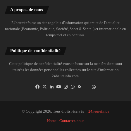
A propos de nous
24heureinfo est un site togolais d'information qui traite de l'actualité
nationale (Économie, Politique, Société, Sport & Santé..) et internationale en
temps réel et en continu.
Politique de confidentialité
Cette politique de confidentialité vous informe sur la manière dont sont
traitées les données personnelles collectées sur le site d'information
24heureinfo.com.
Facebook
X
Linkedin
YouTube
Instagram
WhatsApp
RSS
Dailymotion
Suivre
la
chaîne
24heureinfo
© Copyright 2026, Tous droits réservés |
24heureinfos
sur
Home
Contactez-nous
WhatsApp