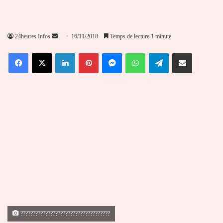
Envoyer
24heures Infos
16/11/2018
Temps de lecture 1 minute
un
Facebook
X
Linkedin
Pinterest
Messenger
WhatsApp
Telegram
Partager par email
courriel
????????????????????????????????????