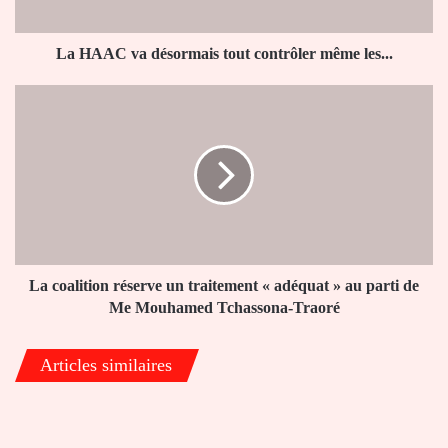
les...
La HAAC va désormais tout contrôler même les...
La
coalition
réserve
un
traitement
«
adéquat
»
au
parti
La coalition réserve un traitement « adéquat » au parti de
de
Me Mouhamed Tchassona-Traoré
Me
Mouhamed
Articles similaires
Tchassona-
Traoré