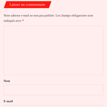
Laisser un commentaire
Votre adresse e-mail ne sera pas publiée.
Les champs obligatoires sont
indiqués avec
*
C
o
m
m
e
n
t
a
Nom
i
r
e
E-mail