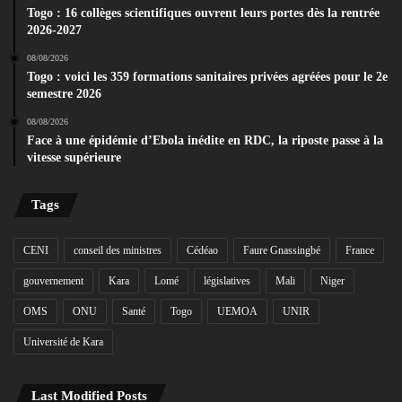
Togo : 16 collèges scientifiques ouvrent leurs portes dès la rentrée
2026-2027
08/08/2026
Togo : voici les 359 formations sanitaires privées agréées pour le 2e
semestre 2026
08/08/2026
Face à une épidémie d’Ebola inédite en RDC, la riposte passe à la
vitesse supérieure
Tags
CENI
conseil des ministres
Cédéao
Faure Gnassingbé
France
gouvernement
Kara
Lomé
législatives
Mali
Niger
OMS
ONU
Santé
Togo
UEMOA
UNIR
Université de Kara
Last Modified Posts