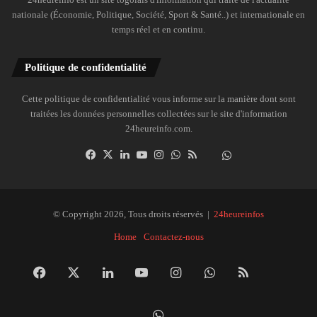
nationale (Économie, Politique, Société, Sport & Santé..) et internationale en
temps réel et en continu.
Politique de confidentialité
Cette politique de confidentialité vous informe sur la manière dont sont
traitées les données personnelles collectées sur le site d'information
24heureinfo.com.
Facebook
X
Linkedin
YouTube
Instagram
WhatsApp
RSS
Dailymotion
Suivre
la
chaîne
24heureinfo
© Copyright 2026, Tous droits réservés |
24heureinfos
sur
Home
Contactez-nous
WhatsApp
Facebook
X
Linkedin
YouTube
Instagram
WhatsApp
RSS
Dai
Suivre