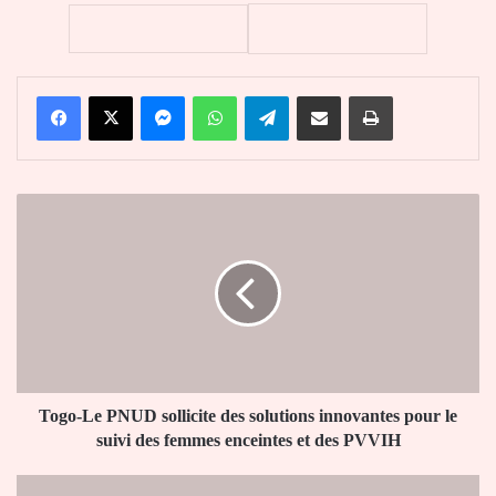
Facebook
X
Messenger
WhatsApp
Telegram
Partager par email
Imprimer
Togo-
Le
PNUD
sollicite
des
solutions
innovantes
pour
le
suivi
Togo-Le PNUD sollicite des solutions innovantes pour le
des
suivi des femmes enceintes et des PVVIH
femmes
enceintes
Togo-