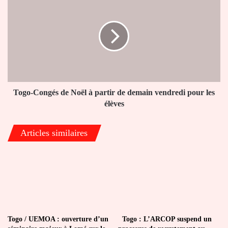
et
Congés
des
de
PVVIH
Noël
à
partir
de
demain
vendredi
pour
Togo-Congés de Noël à partir de demain vendredi pour les
les
élèves
élèves
Articles similaires
Togo / UEMOA : ouverture d’un
Togo : L’ARCOP suspend un