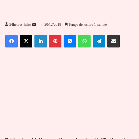
Envoyer
24heures Infos
20/12/2018
Temps de lecture 1 minute
un
Facebook
X
Linkedin
Pinterest
Messenger
WhatsApp
Telegram
Partager par email
courriel