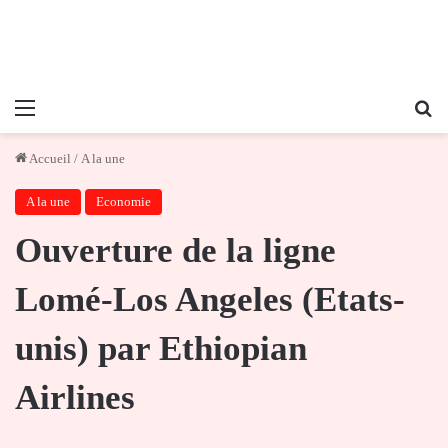
Menu
Re
Accueil
/
A la une
A la une
Economie
Ouverture de la ligne
Lomé-Los Angeles (Etats-
unis) par Ethiopian
Airlines