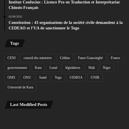
Institut Confucius : Licence Pro en Traduction et Interprétariat
Chinois-Français
05/08/2026
Constitution : 43 organisations de la société civile demandent à la
CEDEAO et l’UA de sanctionner le Togo
Tags
CENI
conseil des ministres
Cédéao
Faure Gnassingbé
France
gouvernement
Kara
Lomé
législatives
Mali
Niger
OMS
ONU
Santé
Togo
UEMOA
UNIR
Université de Kara
Last Modified Posts