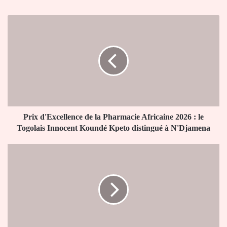
Prix
d'Excellence
de
la
Pharmacie
Africaine
2026
:
le
Togolais
Prix d'Excellence de la Pharmacie Africaine 2026 : le
Innocent
Togolais Innocent Koundé Kpeto distingué à N'Djamena
Koundé
Kpeto
Appel
distingué
d’offres
à
PEREL
N'Djamena
PLUS
à
Lomé
:
le