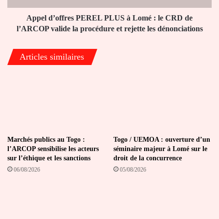
CRD
de
Appel d’offres PEREL PLUS à Lomé : le CRD de
l’ARCOP
l’ARCOP valide la procédure et rejette les dénonciations
valide
la
Articles similaires
procédure
et
rejette
les
dénonciations
Marchés publics au Togo :
Togo / UEMOA : ouverture d’un
l’ARCOP sensibilise les acteurs
séminaire majeur à Lomé sur le
sur l’éthique et les sanctions
droit de la concurrence
06/08/2026
05/08/2026