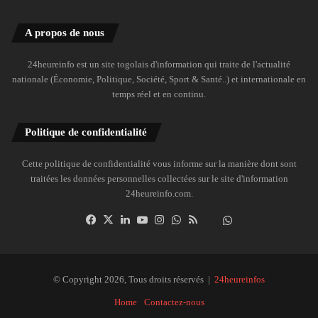
A propos de nous
24heureinfo est un site togolais d'information qui traite de l'actualité
nationale (Économie, Politique, Société, Sport & Santé..) et internationale en
temps réel et en continu.
Politique de confidentialité
Cette politique de confidentialité vous informe sur la manière dont sont
traitées les données personnelles collectées sur le site d'information
24heureinfo.com.
Facebook
X
Linkedin
YouTube
Instagram
WhatsApp
RSS
Dailymotion
Suivre
la
chaîne
24heureinfo
© Copyright 2026, Tous droits réservés |
24heureinfos
sur
Home
Contactez-nous
WhatsApp