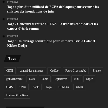
07/08/2026
Togo : plus d’un milliard de FCFA débloqués pour secourir les
sinistrés des inondations de juin
07/08/2026
Togo / Concours d’entrée à l’ENA : la liste des candidats et les
centres d’écrit connus
07/08/2026
Togo : Un ouvrage scientifique pour immortaliser le Colonel
Kléber Dadjo
Tags
CENI
conseil des ministres
Cédéao
Faure Gnassingbé
France
gouvernement
Kara
Lomé
législatives
Mali
Niger
OMS
ONU
Santé
Togo
UEMOA
UNIR
Université de Kara