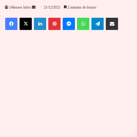
Envoyer
24heures Infos
21/12/2025
2 minutes de lecture
un
Facebook
X
Linkedin
Pinterest
Messenger
WhatsApp
Telegram
Partager par email
courriel