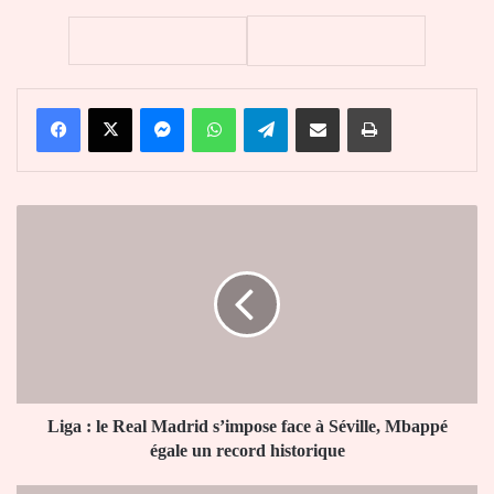
Facebook
X
Messenger
WhatsApp
Telegram
Partager par email
Imprimer
Liga
:
le
Real
Madrid
s’impose
face
à
Séville,
Mbappé
Liga : le Real Madrid s’impose face à Séville, Mbappé
égale
égale un record historique
un
record