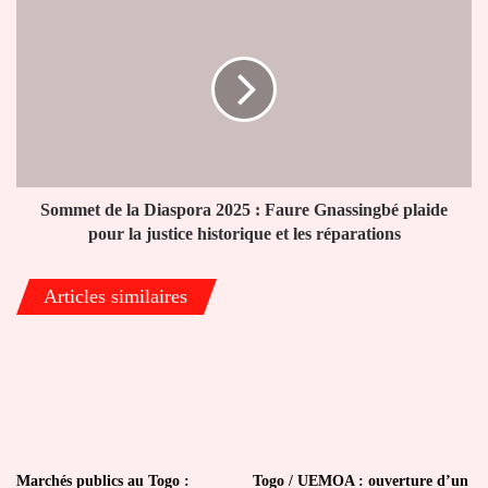
Sommet
historique
de
la
Diaspora
2025
:
Faure
Gnassingbé
plaide
pour
Sommet de la Diaspora 2025 : Faure Gnassingbé plaide
la
pour la justice historique et les réparations
justice
historique
Articles similaires
et
les
réparations
Marchés publics au Togo :
Togo / UEMOA : ouverture d’un