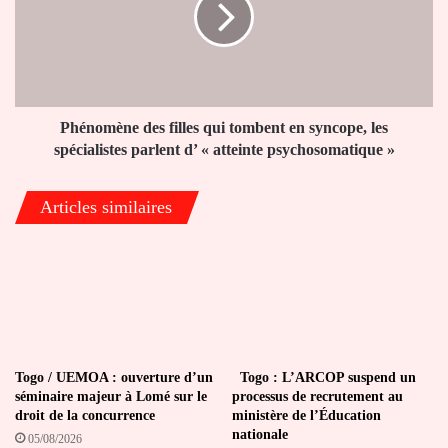
tombent
en
syncope,
les
spécialistes
parlent
Phénomène des filles qui tombent en syncope, les
d’
spécialistes parlent d’ « atteinte psychosomatique »
«
atteinte
Articles similaires
psychosomatique
»
Togo / UEMOA : ouverture d’un
Togo : L’ARCOP suspend un
séminaire majeur à Lomé sur le
processus de recrutement au
droit de la concurrence
ministère de l’Éducation
nationale
05/08/2026