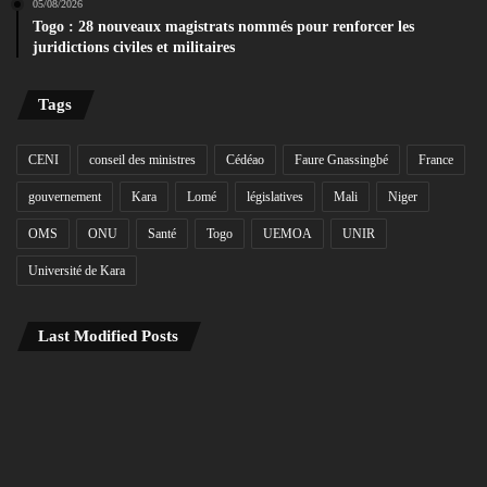
05/08/2026
Togo : 28 nouveaux magistrats nommés pour renforcer les
juridictions civiles et militaires
Tags
CENI
conseil des ministres
Cédéao
Faure Gnassingbé
France
gouvernement
Kara
Lomé
législatives
Mali
Niger
OMS
ONU
Santé
Togo
UEMOA
UNIR
Université de Kara
Last Modified Posts