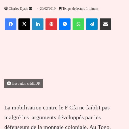
Envoyer
Charles Djade
20/02/2019
Temps de lecture 1 minute
un
Facebook
X
Linkedin
Pinterest
Messenger
WhatsApp
Telegram
Partager par email
courriel
illustration crédit DR
La mobilisation contre le F Cfa ne faiblit pas
malgré les arguments développés par les
défenseurs de la monnaie coloniale. Au Togo,