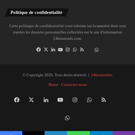
Politique de confidentialité
Cette politique de confidentialité vous informe sur la manière dont sont
traitées les données personnelles collectées sur le site d'information
24heureinfo.com.
Facebook
X
Linkedin
YouTube
Instagram
WhatsApp
RSS
Dailymotion
Suivre
la
chaîne
24heureinfo
© Copyright 2026, Tous droits réservés |
24heureinfos
sur
Home
Contactez-nous
WhatsApp
Facebook
X
Linkedin
YouTube
Instagram
WhatsApp
RSS
Dai
Suivre
la