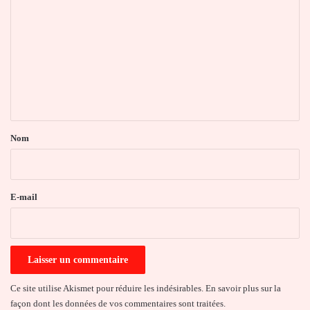
o
m
m
e
n
t
a
Nom
i
r
e
E-mail
*
Ce site utilise Akismet pour réduire les indésirables.
En savoir plus sur la
façon dont les données de vos commentaires sont traitées
.