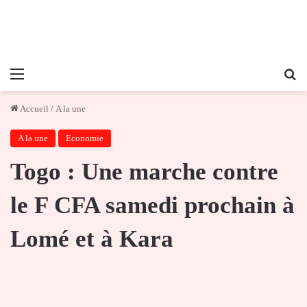
Menu
Re
Accueil
/
A la une
A la une
Economie
Togo : Une marche contre
le F CFA samedi prochain à
Lomé et à Kara