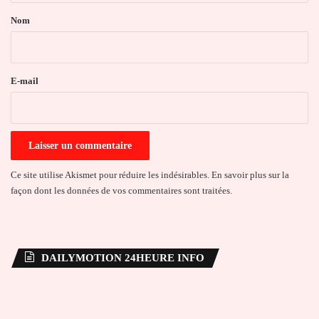
a
Nom
i
r
e
E-mail
*
Ce site utilise Akismet pour réduire les indésirables.
En savoir plus sur la
façon dont les données de vos commentaires sont traitées
.
DAILYMOTION 24HEURE INFO