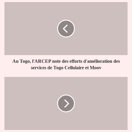
Au
Togo,
l'ARCEP
note
des
efforts
d'amélioration
des
services
de
Au Togo, l'ARCEP note des efforts d'amélioration des
Togo
services de Togo Cellulaire et Moov
Cellulaire
et
Internet:
Moov
La
connexion
des
données
mobiles
rétablie
au
Sénégal