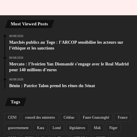
Most Viewed Posts
06/08/2026
Marchés publics au Togo : l’ARCOP sensibilise les acteurs sur
l’éthique et les sanctions
06/08/2026
Mercato : l’Ivoirien Yan Diomandé s’engage avec le Real Madrid
pour 140 millions d’euros
06/08/2026
Bénin : Patrice Talon prend les rênes du Sénat
Tags
CENI
conseil des ministres
Cédéao
Faure Gnassingbé
France
gouvernement
Kara
Lomé
législatives
Mali
Niger