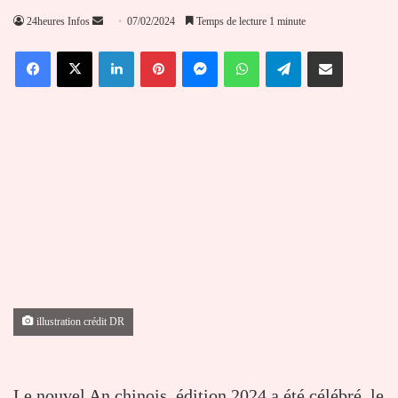
Envoyer
24heures Infos
07/02/2024
Temps de lecture 1 minute
un
Facebook
X
Linkedin
Pinterest
Messenger
WhatsApp
Telegram
Partager par email
courriel
illustration crédit DR
Le nouvel An chinois, édition 2024 a été célébré, le