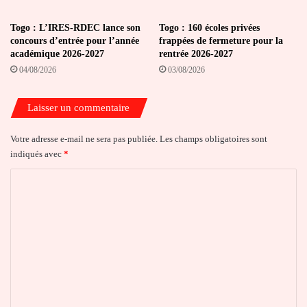
Togo : L’IRES-RDEC lance son
Togo : 160 écoles privées
concours d’entrée pour l’année
frappées de fermeture pour la
académique 2026-2027
rentrée 2026-2027
04/08/2026
03/08/2026
Laisser un commentaire
Votre adresse e-mail ne sera pas publiée.
Les champs obligatoires sont
indiqués avec
*
C
o
m
m
e
n
t