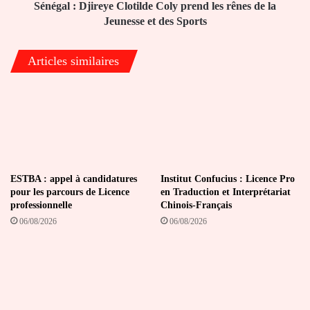
la
Sénégal : Djireye Clotilde Coly prend les rênes de la
Jeunesse
Jeunesse et des Sports
et
des
Articles similaires
Sports
ESTBA : appel à candidatures
Institut Confucius : Licence Pro
pour les parcours de Licence
en Traduction et Interprétariat
professionnelle
Chinois-Français
06/08/2026
06/08/2026