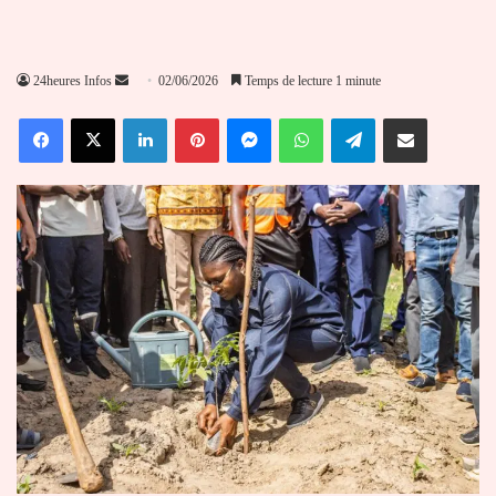
Envoyer
24heures Infos
02/06/2026
Temps de lecture 1 minute
un
Facebook
X
Linkedin
Pinterest
Messenger
WhatsApp
Telegram
Partager par email
courriel