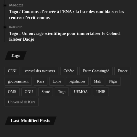
07/08/2026
Togo / Concours d’entrée à l’ENA : la liste des candidats et les
centres d’écrit connus
07/08/2026
Togo : Un ouvrage scientifique pour immortaliser le Colonel
Kléber Dadjo
Tags
CENI
conseil des ministres
Cédéao
Faure Gnassingbé
France
gouvernement
Kara
Lomé
législatives
Mali
Niger
OMS
ONU
Santé
Togo
UEMOA
UNIR
Université de Kara
Last Modified Posts