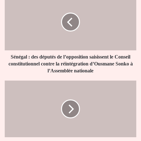
:
des
députés
de
l’opposition
saisissent
le
Conseil
constitutionnel
Sénégal : des députés de l’opposition saisissent le Conseil
contre
constitutionnel contre la réintégration d’Ousmane Sonko à
la
l’Assemblée nationale
réintégration
d’Ousmane
Sénégal
Sonko
:
à
Djireye
l’Assemblée
Clotilde
nationale
Coly
prend
les
rênes
de