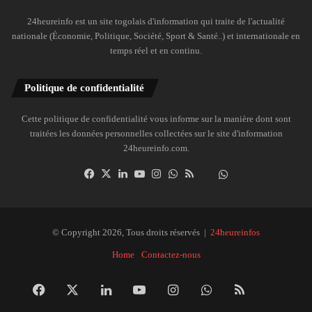
24heureinfo est un site togolais d'information qui traite de l'actualité
nationale (Économie, Politique, Société, Sport & Santé..) et internationale en
temps réel et en continu.
Politique de confidentialité
Cette politique de confidentialité vous informe sur la manière dont sont
traitées les données personnelles collectées sur le site d'information
24heureinfo.com.
Facebook
X
Linkedin
YouTube
Instagram
WhatsApp
RSS
Dailymotion
Suivre
la
chaîne
24heureinfo
© Copyright 2026, Tous droits réservés |
24heureinfos
sur
Home
Contactez-nous
WhatsApp
Facebook
X
Linkedin
YouTube
Instagram
WhatsApp
RSS
Dai