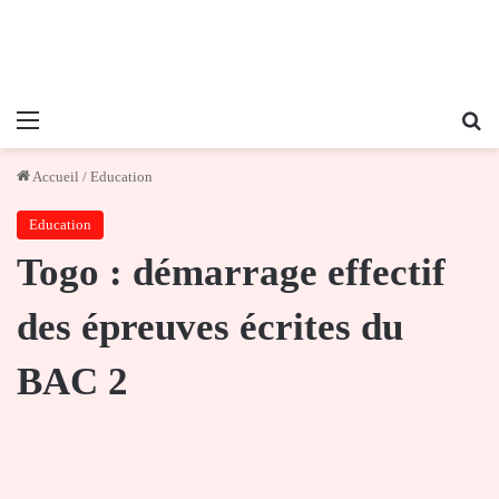
Menu
Re
Accueil
/
Education
Education
Togo : démarrage effectif
des épreuves écrites du
BAC 2