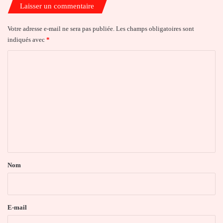
Laisser un commentaire
Votre adresse e-mail ne sera pas publiée.
Les champs obligatoires sont
indiqués avec
*
C
o
m
m
e
n
t
a
Nom
i
r
e
E-mail
*