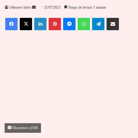
Envoyer
24heures Infos
21/07/2021
Temps de lecture 1 minute
un
Facebook
X
Linkedin
Pinterest
Messenger
WhatsApp
Telegram
Partager par email
courriel
Illustration @DR