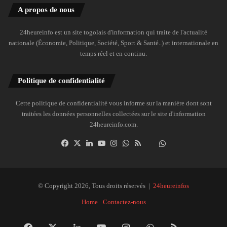
A propos de nous
24heureinfo est un site togolais d'information qui traite de l'actualité
nationale (Économie, Politique, Société, Sport & Santé..) et internationale en
temps réel et en continu.
Politique de confidentialité
Cette politique de confidentialité vous informe sur la manière dont sont
traitées les données personnelles collectées sur le site d'information
24heureinfo.com.
Facebook
X
Linkedin
YouTube
Instagram
WhatsApp
RSS
Dailymotion
Suivre
la
chaîne
24heureinfo
© Copyright 2026, Tous droits réservés |
24heureinfos
sur
Home
Contactez-nous
WhatsApp
Facebook
X
Linkedin
YouTube
Instagram
WhatsApp
RSS