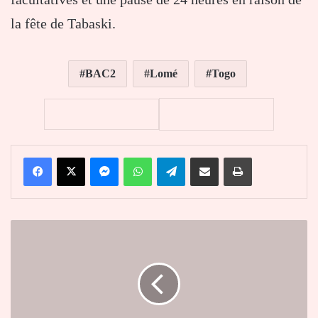
la fête de Tabaski.
BAC2
Lomé
Togo
Facebook
X
Messenger
WhatsApp
Telegram
Partager par email
Imprimer
Médias
:
interpellation
de
3
agents
d'Editogo,