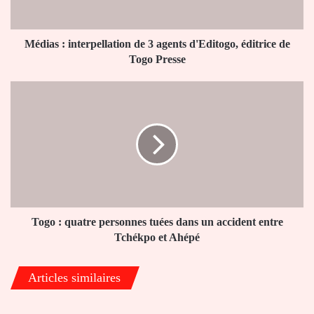
éditrice
de
Togo
Médias : interpellation de 3 agents d'Editogo, éditrice de
Presse
Togo Presse
Togo
:
quatre
personnes
tuées
dans
un
accident
entre
Tchékpo
Togo : quatre personnes tuées dans un accident entre
et
Tchékpo et Ahépé
Ahépé
Articles similaires