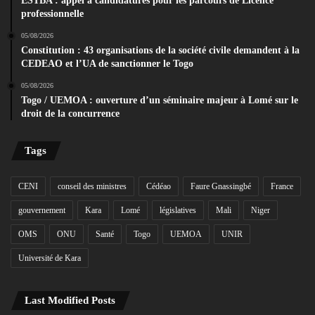
ESTBA : appel à candidatures pour les parcours de Licence
professionnelle
05/08/2026
Constitution : 43 organisations de la société civile demandent à la
CEDEAO et l’UA de sanctionner le Togo
05/08/2026
Togo / UEMOA : ouverture d’un séminaire majeur à Lomé sur le
droit de la concurrence
Tags
CENI
conseil des ministres
Cédéao
Faure Gnassingbé
France
gouvernement
Kara
Lomé
législatives
Mali
Niger
OMS
ONU
Santé
Togo
UEMOA
UNIR
Université de Kara
Last Modified Posts