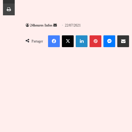
Imprimer
Envoyer
24heures Infos
22/07/2021
un
Facebook
X
Linkedin
Pinterest
Messenger
Partag
courriel
Partager