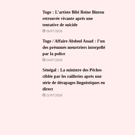
Togo : L’artiste Bibi Reine Bintou
retrouvée vivante après une
tentative de suicide
26/07/2026
Togo / Affaire Abdoul Assad : l’un
des présumés meurtriers interpellé
par la police
24/07/2026
Sénégal : La ministre des Pêches
ciblée par les railleries après une
série de dérapages linguistiques en
direct
21/07/2026