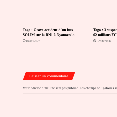
Togo : Grave accident d’un bus
Togo : 3 suspec
SOLIM sur la RN1 à Nyamassila
62 millions F
04/08/2026
02/08/2026
Laisser un commentaire
Votre adresse e-mail ne sera pas publiée.
Les champs obligatoires s
C
o
m