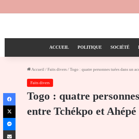
ACCUEIL
POLITIQUE
SOCIÉTÉ
Accueil
/
Faits divers
/
Togo : quatre personnes tuées dans un ac
Faits divers
Togo : quatre personnes
Facebook
X
entre Tchékpo et Ahépé
Messenger
Partager par email