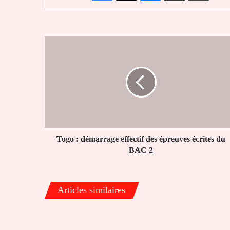
Togo
:
démarrage
effectif
des
épreuves
écrites
du
BAC
2
Togo : démarrage effectif des épreuves écrites du
BAC 2
Articles similaires