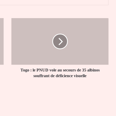
Togo
:
le
PNUD
vole
au
secours
de
35
albinos
Togo : le PNUD vole au secours de 35 albinos
souffrant
souffrant de déficience visuelle
de
déficience
visuelle