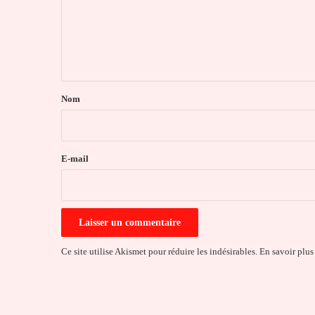
m
e
n
t
a
Nom
i
r
e
E-mail
*
Ce site utilise Akismet pour réduire les indésirables.
En savoir plus