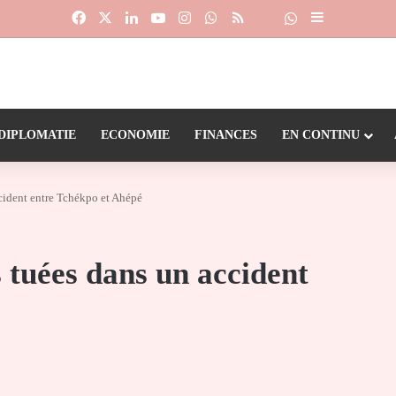
Facebook
X
Linkedin
YouTube
Instagram
WhatsApp
RSS
Suivre la chaîne
Dailymotion
Sidebar (barr
DIPLOMATIE
ECONOMIE
FINANCES
EN CONTINU
cident entre Tchékpo et Ahépé
 tuées dans un accident