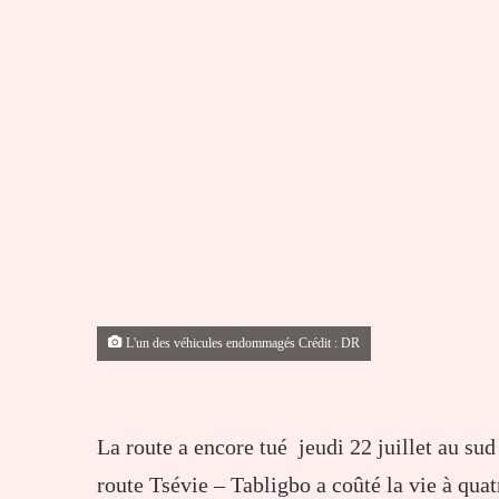
L'un des véhicules endommagés Crédit : DR
La route a encore tué jeudi 22 juillet au sud
route Tsévie – Tabligbo a coûté la vie à qu