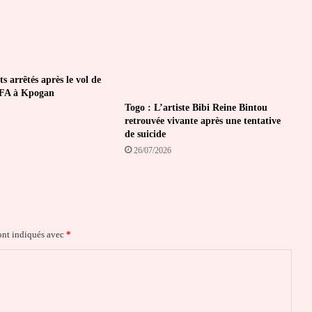
ts arrêtés après le vol de
CFA à Kpogan
Togo : L’artiste Bibi Reine Bintou
retrouvée vivante après une tentative
de suicide
26/07/2026
ont indiqués avec
*