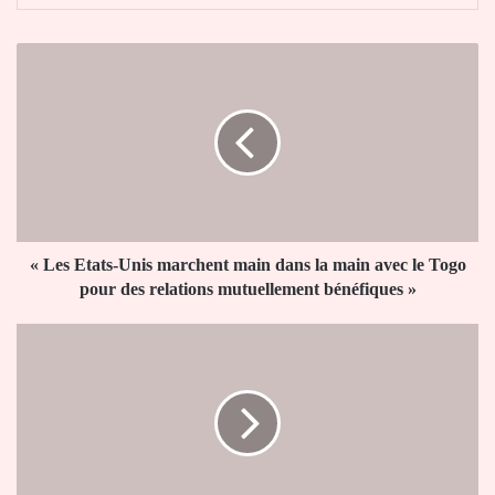
« Les
Etats-
Unis
marchent
main
dans
la
main
avec
le
« Les Etats-Unis marchent main dans la main avec le Togo
Togo
pour des relations mutuellement bénéfiques »
pour
des
LONATO
relations
:
mutuellement
des
bénéfiques »
innovations
pour
satisfaire
les