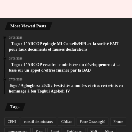
Most Viewed Posts
08/08/2026
Togo : L’ARCOP épingle MI Conseils/HPL et la société EMT
pour faux documents et fausses déclarations
08/08/2026
Togo : L’ARCOP recadre le ministère du développement à la
base sur un appel d’offres financé par la BAD
07/08/2026
Togo / Agbogboza 2026 : Festivités annulées et rites restreints en
hommage à feu Togbuï Agokoli IV
Tags
CENI
conseil des ministres
Cédéao
Faure Gnassingbé
France
gouvernement
Kara
Lomé
législatives
Mali
Niger