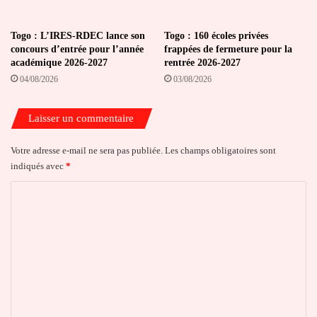
Togo : L’IRES-RDEC lance son
Togo : 160 écoles privées
concours d’entrée pour l’année
frappées de fermeture pour la
académique 2026-2027
rentrée 2026-2027
04/08/2026
03/08/2026
Laisser un commentaire
Votre adresse e-mail ne sera pas publiée.
Les champs obligatoires sont
indiqués avec
*
C
o
m
m
e
n