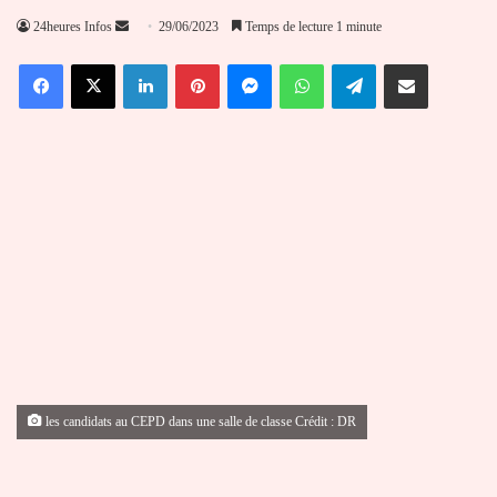
Envoyer
24heures Infos
29/06/2023
Temps de lecture 1 minute
un
Facebook
X
Linkedin
Pinterest
Messenger
WhatsApp
Telegram
Partager par email
courriel
les candidats au CEPD dans une salle de classe Crédit : DR