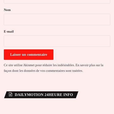
t
a
Nom
i
r
e
E-mail
*
Ce site utilise Akismet pour réduire les indésirables.
En savoir plus sur la
façon dont les données de vos commentaires sont traitées
.
DAILYMOTION 24HEURE INFO