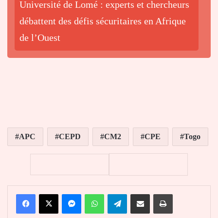
Université de Lomé : experts et chercheurs
débattent des défis sécuritaires en Afrique
de l’Ouest
APC
CEPD
CM2
CPE
Togo
Facebook
X
Messenger
WhatsApp
Telegram
Partager par email
Imprimer