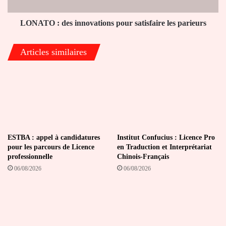
parieurs
LONATO : des innovations pour satisfaire les parieurs
Articles similaires
ESTBA : appel à candidatures
Institut Confucius : Licence Pro
pour les parcours de Licence
en Traduction et Interprétariat
professionnelle
Chinois-Français
06/08/2026
06/08/2026