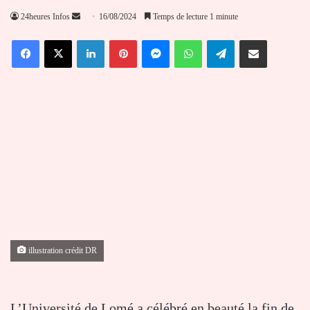
Envoyer
24heures Infos
16/08/2024
Temps de lecture 1 minute
un
Facebook
X
Linkedin
Pinterest
Messenger
WhatsApp
Telegram
Partager par email
courriel
illustration crédit DR
L’Université de Lomé
a célébré en beauté la fin de