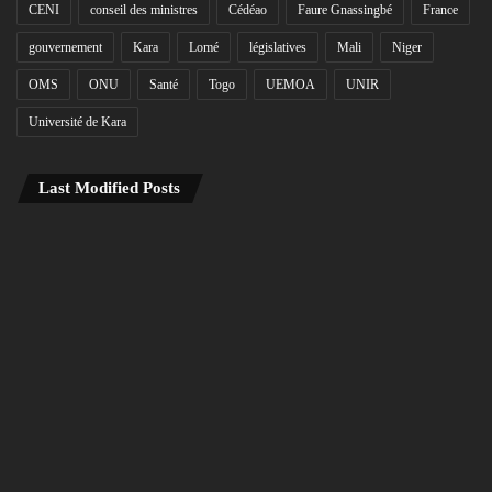
CENI
conseil des ministres
Cédéao
Faure Gnassingbé
France
gouvernement
Kara
Lomé
législatives
Mali
Niger
OMS
ONU
Santé
Togo
UEMOA
UNIR
Université de Kara
Last Modified Posts