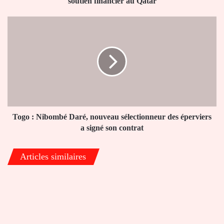
soutien financier au Qatar
financier
au
Togo
Qatar
:
Nibombé
Daré,
nouveau
sélectionneur
des
éperviers
a
signé
Togo : Nibombé Daré, nouveau sélectionneur des éperviers
son
a signé son contrat
contrat
Articles similaires