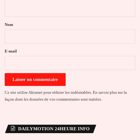
n
t
a
Nom
i
r
e
E-mail
*
Ce site utilise Akismet pour réduire les indésirables.
En savoir plus sur la
façon dont les données de vos commentaires sont traitées
.
DAILYMOTION 24HEURE INFO