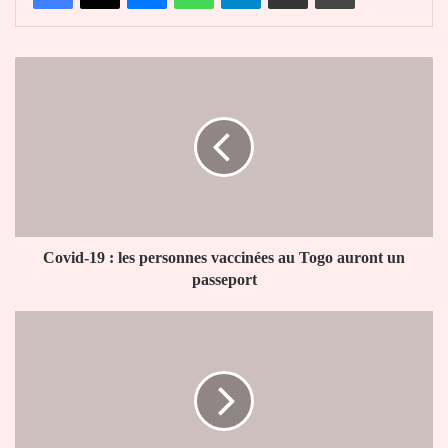
Covid-
19
:
les
personnes
vaccinées
au
Togo
auront
un
Covid-19 : les personnes vaccinées au Togo auront un
passeport
passeport
Droits
de
l'homme
:
Le
Togo
refuse