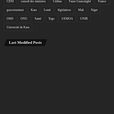
CENI
conseil des ministres
Cédéao
Faure Gnassingbé
France
gouvernement
Kara
Lomé
législatives
Mali
Niger
OMS
ONU
Santé
Togo
UEMOA
UNIR
Université de Kara
Last Modified Posts