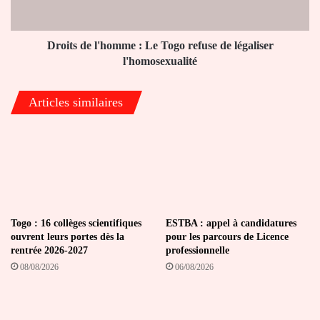
de
légaliser
l'homosexualité
Droits de l'homme : Le Togo refuse de légaliser
l'homosexualité
Articles similaires
Togo : 16 collèges scientifiques
ESTBA : appel à candidatures
ouvrent leurs portes dès la
pour les parcours de Licence
rentrée 2026-2027
professionnelle
08/08/2026
06/08/2026