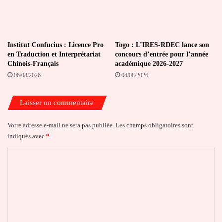
Institut Confucius : Licence Pro
Togo : L’IRES-RDEC lance son
en Traduction et Interprétariat
concours d’entrée pour l’année
Chinois-Français
académique 2026-2027
06/08/2026
04/08/2026
Laisser un commentaire
Votre adresse e-mail ne sera pas publiée.
Les champs obligatoires sont
indiqués avec
*
C
o
m
m
e