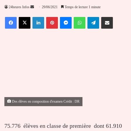
Envoyer
24heures Infos
29/06/2021
Temps de lecture 1 minute
un
Facebook
X
Linkedin
Pinterest
Messenger
WhatsApp
Telegram
Partager par email
courriel
Des élèves en composition d'examen Crédit : DR
75.776 élèves en classe de première dont 61.910