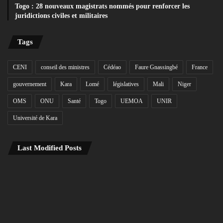
Togo : 28 nouveaux magistrats nommés pour renforcer les
juridictions civiles et militaires
Tags
CENI
conseil des ministres
Cédéao
Faure Gnassingbé
France
gouvernement
Kara
Lomé
législatives
Mali
Niger
OMS
ONU
Santé
Togo
UEMOA
UNIR
Université de Kara
Last Modified Posts