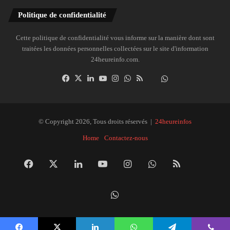
Politique de confidentialité
Cette politique de confidentialité vous informe sur la manière dont sont
traitées les données personnelles collectées sur le site d'information
24heureinfo.com.
Facebook
X
Linkedin
YouTube
Instagram
WhatsApp
RSS
Dailymotion
Suivre
la
chaîne
24heureinfo
© Copyright 2026, Tous droits réservés |
24heureinfos
sur
Home
Contactez-nous
WhatsApp
Facebook
X
Linkedin
YouTube
Instagram
WhatsApp
RSS
Dai
Suivre
la