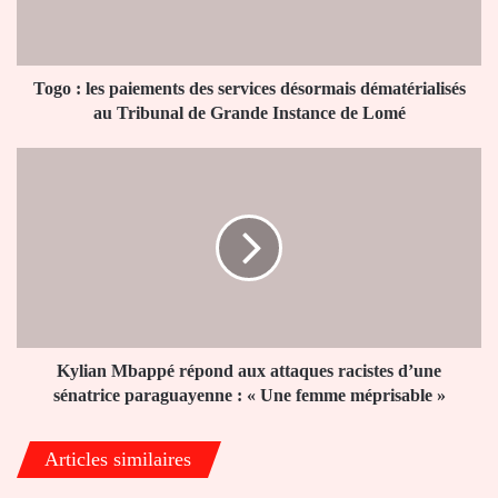
désormais
dématérialisés
au
Tribunal
Togo : les paiements des services désormais dématérialisés
de
au Tribunal de Grande Instance de Lomé
Grande
Instance
Kylian
de
Mbappé
Lomé
répond
aux
attaques
racistes
d’une
sénatrice
paraguayenne
:
Kylian Mbappé répond aux attaques racistes d’une
«
sénatrice paraguayenne : « Une femme méprisable »
Une
femme
Articles similaires
méprisable
»