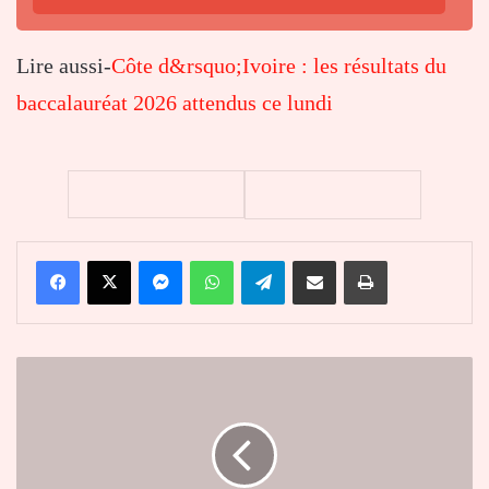
Lire aussi-
Côte d&rsquo;Ivoire : les résultats du
baccalauréat 2026 attendus ce lundi
Facebook
X
Messenger
WhatsApp
Telegram
Partager par email
Imprimer
Togo
:
les
paiements
des
services