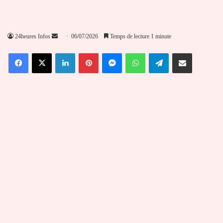
Envoyer
24heures Infos
06/07/2026
Temps de lecture 1 minute
un
Facebook
X
Linkedin
Pinterest
Messenger
WhatsApp
Telegram
Partager par email
courriel