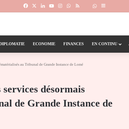
Facebook
X
Linkedin
YouTube
Instagram
WhatsApp
RSS
Suivre la chaîne
Dailymotion
Sidebar (barr
DIPLOMATIE
ECONOMIE
FINANCES
EN CONTINU
dématérialisés au Tribunal de Grande Instance de Lomé
s services désormais
nal de Grande Instance de