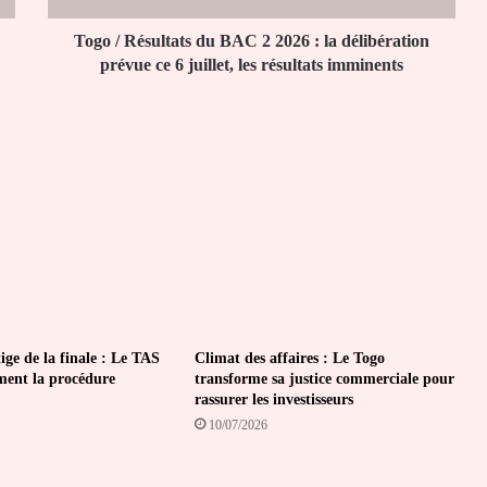
la
délibération
Togo / Résultats du BAC 2 2026 : la délibération
prévue
prévue ce 6 juillet, les résultats imminents
ce
6
juillet,
les
résultats
imminents
ige de la finale : Le TAS
Climat des affaires : Le Togo
ement la procédure
transforme sa justice commerciale pour
rassurer les investisseurs
10/07/2026