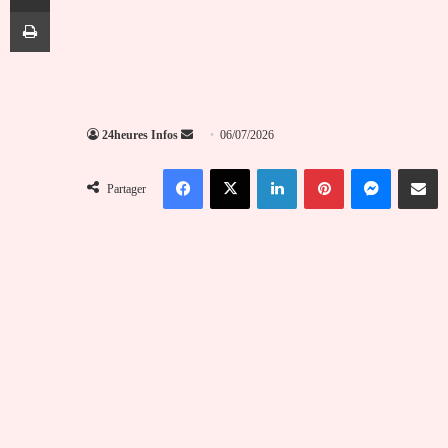
Imprimer
Envoyer
24heures Infos
06/07/2026
un
Facebook
X
Linkedin
Pinterest
Messenger
Partag
courriel
Partager