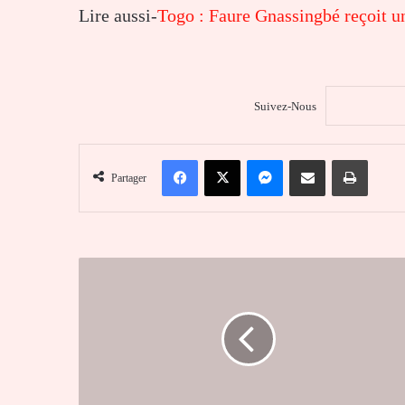
Lire aussi-
Togo : Faure Gnassingbé reçoit u
Suivez-Nous
Facebook
X
Messenger
Partager par email
Imprim
Partager
Coupe
du
monde
2026
:
la
Norvège
choque