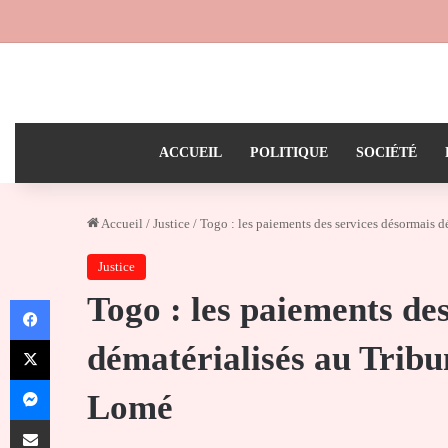
ACCUEIL
POLITIQUE
SOCIÉTÉ
Accueil
/
Justice
/
Togo : les paiements des services désormais 
Justice
Togo : les paiements de
Facebook
X
dématérialisés au Tribu
Messenger
Lomé
Partager par email