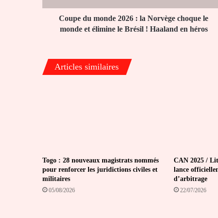
le
monde
Coupe du monde 2026 : la Norvège choque le
et
monde et élimine le Brésil ! Haaland en héros
élimine
le
Brésil
Articles similaires
!
Haaland
en
héros
Togo : 28 nouveaux magistrats nommés
CAN 2025 / Lit
pour renforcer les juridictions civiles et
lance officiell
militaires
d’arbitrage
05/08/2026
22/07/2026