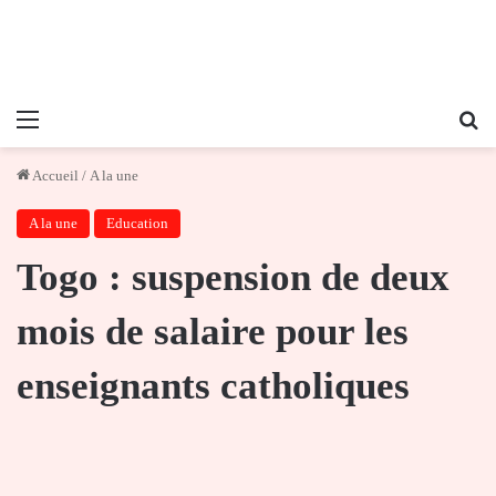
Menu
Re
Accueil
/
A la une
A la une
Education
Togo : suspension de deux
mois de salaire pour les
enseignants catholiques