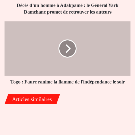
promet
Décès d’un homme à Adakpamé : le Général Yark
de
Damehane promet de retrouver les auteurs
retrouver
les
Togo
auteurs
:
Faure
ranime
la
flamme
de
l'indépendance
le
soir
Togo : Faure ranime la flamme de l'indépendance le soir
Articles similaires