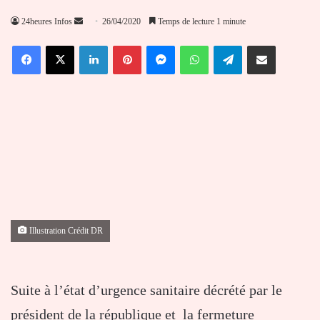
Envoyer
24heures Infos
26/04/2020
Temps de lecture 1 minute
un
Facebook
X
Linkedin
Pinterest
Messenger
WhatsApp
Telegram
Partager par email
courriel
Illustration Crédit DR
Suite à l’état d’urgence sanitaire décrété par le
président de la république et la fermeture