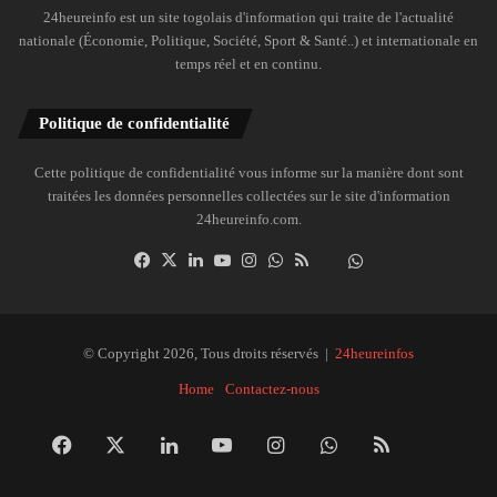
24heureinfo est un site togolais d'information qui traite de l'actualité
nationale (Économie, Politique, Société, Sport & Santé..) et internationale en
temps réel et en continu.
Politique de confidentialité
Cette politique de confidentialité vous informe sur la manière dont sont
traitées les données personnelles collectées sur le site d'information
24heureinfo.com.
Facebook
X
Linkedin
YouTube
Instagram
WhatsApp
RSS
Dailymotion
Suivre
la
chaîne
24heureinfo
© Copyright 2026, Tous droits réservés |
24heureinfos
sur
Home
Contactez-nous
WhatsApp
Facebook
X
Linkedin
YouTube
Instagram
WhatsApp
RSS
Dai