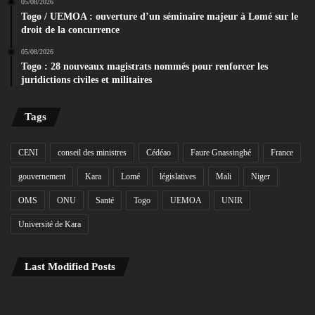
05/08/2026
Togo / UEMOA : ouverture d’un séminaire majeur à Lomé sur le
droit de la concurrence
05/08/2026
Togo : 28 nouveaux magistrats nommés pour renforcer les
juridictions civiles et militaires
Tags
CENI
conseil des ministres
Cédéao
Faure Gnassingbé
France
gouvernement
Kara
Lomé
législatives
Mali
Niger
OMS
ONU
Santé
Togo
UEMOA
UNIR
Université de Kara
Last Modified Posts