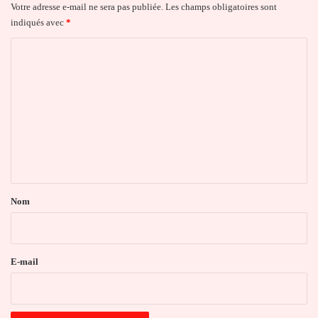
Votre adresse e-mail ne sera pas publiée.
Les champs obligatoires sont
indiqués avec
*
C
o
m
m
e
n
t
a
Nom
i
r
e
E-mail
*