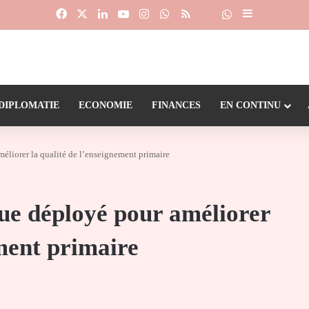
Facebook
X
Linkedin
YouTube
Instagram
WhatsApp
RSS
Suivre la chaîne
Dailymotion
Sidebar (barr
DIPLOMATIE
ECONOMIE
FINANCES
EN CONTINU
éliorer la qualité de l’enseignement primaire
ue déployé pour améliorer
ement primaire