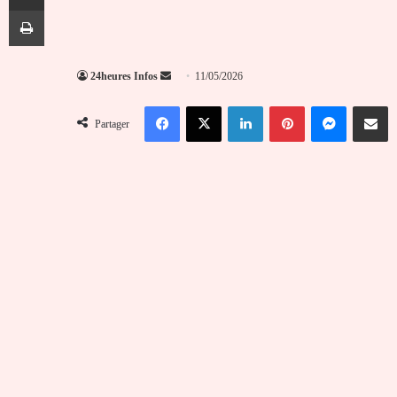
Imprimer
Envoyer
24heures Infos
11/05/2026
un
Facebook
X
Linkedin
Pinterest
Messenger
Partag
courriel
Partager