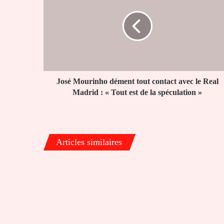
dément
tout
contact
avec
le
Real
Madrid
:
José Mourinho dément tout contact avec le Real
«
Madrid : « Tout est de la spéculation »
Tout
est
de
la
Articles similaires
spéculation
»