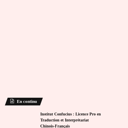
En continu
Institut Confucius : Licence Pro en
Traduction et Interprétariat
Chinois-Français