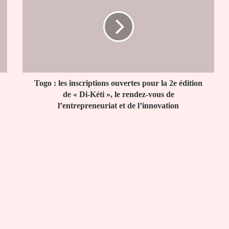
les
inscriptions
ouvertes
pour
la
2e
édition
de
Togo : les inscriptions ouvertes pour la 2e édition
«
de « Di-Kéti », le rendez-vous de
Di-
l’entrepreneuriat et de l’innovation
Kéti
»,
le
rendez-
vous
de
l’entrepreneuriat
et
de
l’innovation