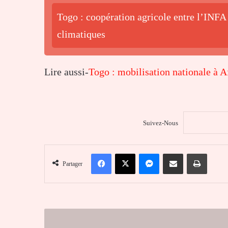
Togo : coopération agricole entre l’INFA 
climatiques
Lire aussi-
Togo : mobilisation nationale à Af
Suivez-Nous
Facebook
X
Messenger
Partager par email
Imprim
Partager
José
Mourinho