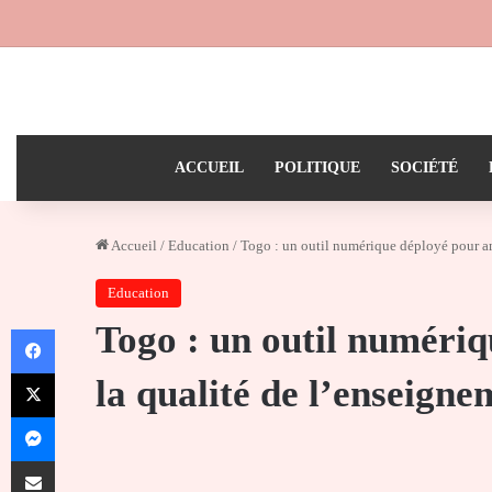
ACCUEIL
POLITIQUE
SOCIÉTÉ
Accueil
/
Education
/
Togo : un outil numérique déployé pour am
Education
Togo : un outil numériq
Facebook
X
la qualité de l’enseign
Messenger
Partager par email