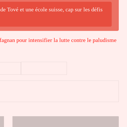
de Tové et une école suisse, cap sur les défis
agnan pour intensifier la lutte contre le paludisme
er
Togo
: