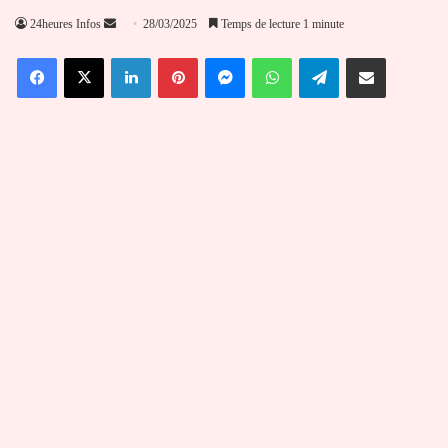
Envoyer
24heures Infos
28/03/2025
Temps de lecture 1 minute
un
Facebook
X
Linkedin
Pinterest
Messenger
WhatsApp
Telegram
Partager par email
courriel