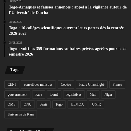
08/08/2026
Togo-Arnaques et fausses annonces : appel à la vigilance autour de
l’Université de Datcha
08/08/2026
Togo : 16 collèges scientifiques ouvrent leurs portes dès la rentrée
2026-2027
08/08/2026
Togo : voici les 359 formations sanitaires privées agréées pour le 2e
semestre 2026
Tags
CENI
conseil des ministres
Cédéao
Faure Gnassingbé
France
gouvernement
Kara
Lomé
législatives
Mali
Niger
OMS
ONU
Santé
Togo
UEMOA
UNIR
Université de Kara