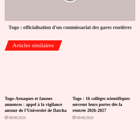
des
gares
routières
Togo : officialisation d'un commissariat des gares routières
Articles similaires
Togo-Arnaques et fausses
Togo : 16 collèges scientifiques
annonces : appel à la vigilance
ouvrent leurs portes dès la
autour de l’Université de Datcha
rentrée 2026-2027
08/08/2026
08/08/2026