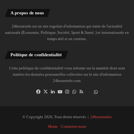
A propos de nous
24heureinfo est un site togolais d'information qui traite de l'actualité
nationale (Économie, Politique, Société, Sport & Santé..) et internationale en
temps réel et en continu.
Politique de confidentialité
Cette politique de confidentialité vous informe sur la manière dont sont
traitées les données personnelles collectées sur le site d'information
24heureinfo.com.
Facebook
X
Linkedin
YouTube
Instagram
WhatsApp
RSS
Dailymotion
Suivre
la
chaîne
24heureinfo
© Copyright 2026, Tous droits réservés |
24heureinfos
sur
Home
Contactez-nous
WhatsApp