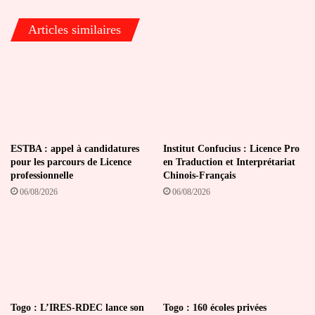
l’opération
Koundjoaré
Articles similaires
ESTBA : appel à candidatures
Institut Confucius : Licence Pro
pour les parcours de Licence
en Traduction et Interprétariat
professionnelle
Chinois-Français
06/08/2026
06/08/2026
Togo : L’IRES-RDEC lance son
Togo : 160 écoles privées