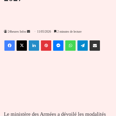
Envoyer
24heures Infos
11/05/2026
2 minutes de lecture
un
Facebook
X
Linkedin
Pinterest
Messenger
WhatsApp
Telegram
Partager par email
courriel
Le ministère des Armées a dévoilé les modalités