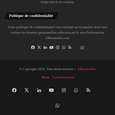
temps réel et en continu.
Politique de confidentialité
Cette politique de confidentialité vous informe sur la manière dont sont
traitées les données personnelles collectées sur le site d'information
24heureinfo.com.
Facebook
X
Linkedin
YouTube
Instagram
WhatsApp
RSS
Dailymotion
Suivre
la
chaîne
24heureinfo
© Copyright 2026, Tous droits réservés |
24heureinfos
sur
Home
Contactez-nous
WhatsApp
Facebook
X
Linkedin
YouTube
Instagram
WhatsApp
RSS
Dai
Suivre