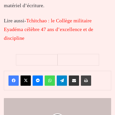
matériel d’écriture.
Lire aussi-
Tchitchao : le Collège militaire
Eyadéma célèbre 47 ans d’excellence et de
discipline
Facebook
X
Messenger
WhatsApp
Telegram
Partager par email
Imprimer
Togo
:
les