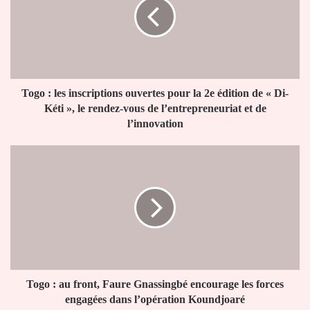
inscriptions
ouvertes
pour
la
2e
édition
de
Togo : les inscriptions ouvertes pour la 2e édition de « Di-
«
Kéti », le rendez-vous de l’entrepreneuriat et de
Di-
l’innovation
Kéti
»,
Togo
le
:
rendez-
au
vous
front,
de
Faure
l’entrepreneuriat
Gnassingbé
et
encourage
de
les
l’innovation
forces
engagées
Togo : au front, Faure Gnassingbé encourage les forces
dans
engagées dans l’opération Koundjoaré