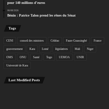
pour 140 millions d’euros
06/08/2026
Bénin : Patrice Talon prend les rênes du Sénat
Tags
CENI
conseil des ministres
Cédéao
Faure Gnassingbé
France
gouvernement
Kara
Lomé
législatives
Mali
Niger
OMS
ONU
Santé
Togo
UEMOA
UNIR
Université de Kara
Last Modified Posts