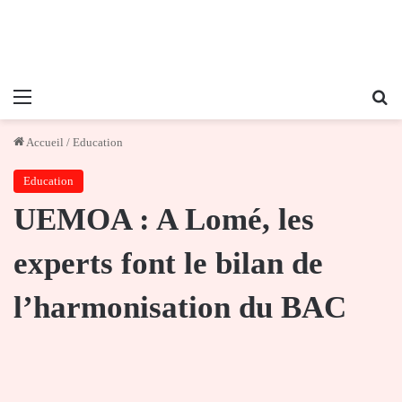
Menu
Re
Accueil
/
Education
Education
UEMOA : A Lomé, les
experts font le bilan de
l’harmonisation du BAC