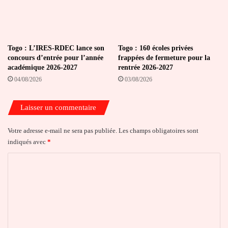
Togo : L’IRES-RDEC lance son
Togo : 160 écoles privées
concours d’entrée pour l’année
frappées de fermeture pour la
académique 2026-2027
rentrée 2026-2027
04/08/2026
03/08/2026
Laisser un commentaire
Votre adresse e-mail ne sera pas publiée.
Les champs obligatoires sont
indiqués avec
*
C
o
m
m
e