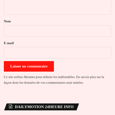
n
t
a
Nom
i
r
e
E-mail
*
Ce site utilise Akismet pour réduire les indésirables.
En savoir plus sur la
façon dont les données de vos commentaires sont traitées
.
DAILYMOTION 24HEURE INFO