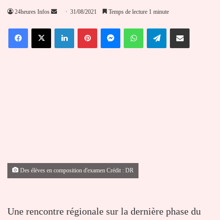
Envoyer
24heures Infos
31/08/2021
Temps de lecture 1 minute
un
Facebook
X
Linkedin
Pinterest
Messenger
WhatsApp
Telegram
Partager par email
courriel
Des élèves en composition d'examen Crédit : DR
Une rencontre régionale sur la dernière phase du