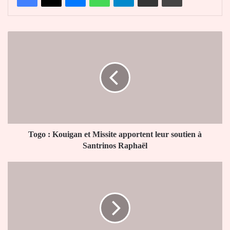
Togo
:
Kouigan
et
Missite
apportent
leur
soutien
à
Santrinos
Togo : Kouigan et Missite apportent leur soutien à
Raphaël
Santrinos Raphaël
Togo
:
la
DMK
réclame
Paul