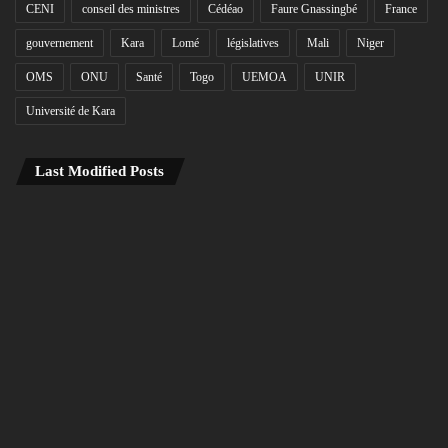
CENI
conseil des ministres
Cédéao
Faure Gnassingbé
France
gouvernement
Kara
Lomé
législatives
Mali
Niger
OMS
ONU
Santé
Togo
UEMOA
UNIR
Université de Kara
Last Modified Posts