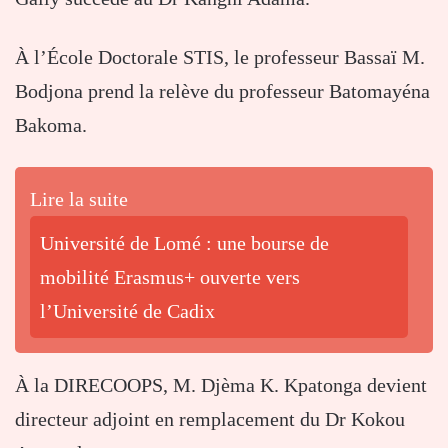
À l’École Doctorale STIS, le professeur
Bassaï M.
Bodjona
prend la relève du professeur
Batomayéna
Bakoma
.
Lire la suite
Université de Lomé : une bourse de
mobilité Erasmus+ ouverte vers
l’Université de Cadix
À la DIRECOOPS, M.
Djèma K. Kpatonga
devient
directeur adjoint en remplacement du Dr
Kokou