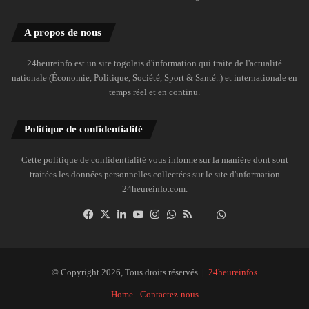
A propos de nous
24heureinfo est un site togolais d'information qui traite de l'actualité
nationale (Économie, Politique, Société, Sport & Santé..) et internationale en
temps réel et en continu.
Politique de confidentialité
Cette politique de confidentialité vous informe sur la manière dont sont
traitées les données personnelles collectées sur le site d'information
24heureinfo.com.
Facebook
X
Linkedin
YouTube
Instagram
WhatsApp
RSS
Dailymotion
Suivre
la
chaîne
24heureinfo
© Copyright 2026, Tous droits réservés |
24heureinfos
sur
Home
Contactez-nous
WhatsApp