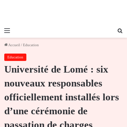
Menu
Re
Accueil
/
Education
Education
Université de Lomé : six
nouveaux responsables
officiellement installés lors
d’une cérémonie de
passation de charges