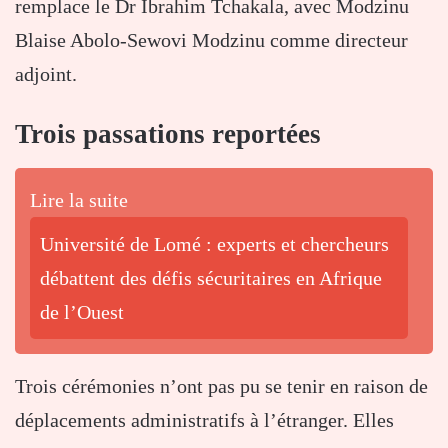
remplace le Dr
Ibrahim Tchakala
, avec
Modzinu
Blaise Abolo-Sewovi Modzinu
comme directeur
adjoint.
Trois passations reportées
Lire la suite
Université de Lomé : experts et chercheurs
débattent des défis sécuritaires en Afrique
de l’Ouest
Trois cérémonies n’ont pas pu se tenir en raison de
déplacements administratifs à l’étranger. Elles