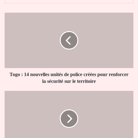
Togo
:
14
nouvelles
unités
de
police
créées
pour
renforcer
Togo : 14 nouvelles unités de police créées pour renforcer
la
la sécurité sur le territoire
sécurité
sur
Togo
le
:
territoire
le
retrait
du
titre
de