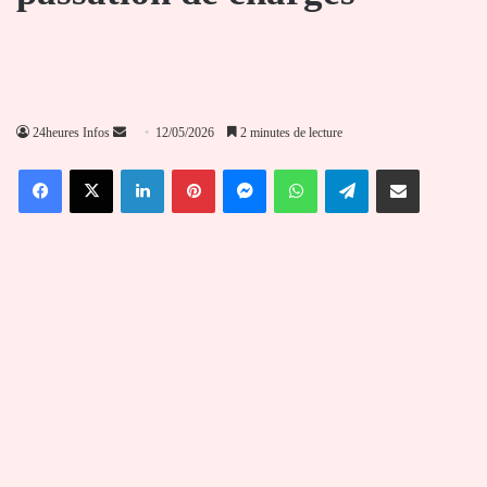
Envoyer
24heures Infos
12/05/2026
2 minutes de lecture
un
Facebook
X
Linkedin
Pinterest
Messenger
WhatsApp
Telegram
Partager par email
courriel