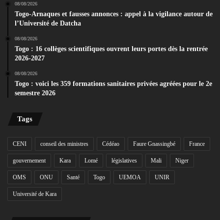
08/08/2026
Togo-Arnaques et fausses annonces : appel à la vigilance autour de
l’Université de Datcha
08/08/2026
Togo : 16 collèges scientifiques ouvrent leurs portes dès la rentrée
2026-2027
08/08/2026
Togo : voici les 359 formations sanitaires privées agréées pour le 2e
semestre 2026
Tags
CENI
conseil des ministres
Cédéao
Faure Gnassingbé
France
gouvernement
Kara
Lomé
législatives
Mali
Niger
OMS
ONU
Santé
Togo
UEMOA
UNIR
Université de Kara