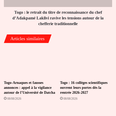
reconnaissance
du
chef
Togo : le retrait du titre de reconnaissance du chef
d’Adakpamé
d’Adakpamé Laklivi ravive les tensions autour de la
Laklivi
chefferie traditionnelle
ravive
les
Articles similaires
tensions
autour
de
la
chefferie
traditionnelle
Togo-Arnaques et fausses
Togo : 16 collèges scientifiques
annonces : appel à la vigilance
ouvrent leurs portes dès la
autour de l’Université de Datcha
rentrée 2026-2027
08/08/2026
08/08/2026