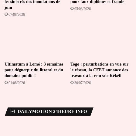
les sinistrés des inondations de
pour faux diplômes et fraude
juin
05/08/2026
07/08/2026
Ultimatum à Lomé : 3 semaines
Togo : perturbations en vue sur
pour déguerpir du littoral et du
le réseau, la CEET annonce des
domaine public !
travaux à la centrale Kékéli
01/08/2026
30/07/2026
DAILYMOTION 24HEURE INFO