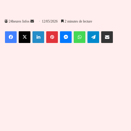
Envoyer
24heures Infos
12/05/2026
2 minutes de lecture
un
Facebook
X
Linkedin
Pinterest
Messenger
WhatsApp
Telegram
Partager par email
courriel