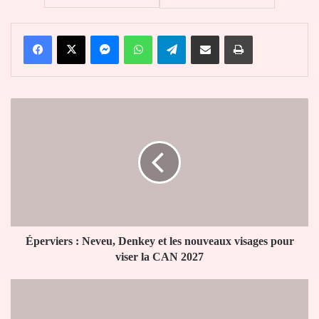
Facebook
X
Messenger
WhatsApp
Telegram
Partager par email
Imprimer
Éperviers
:
Neveu,
Denkey
et
les
nouveaux
visages
pour
viser
Éperviers : Neveu, Denkey et les nouveaux visages pour
la
viser la CAN 2027
CAN
2027
Université
de
Lomé