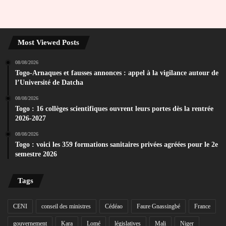
Most Viewed Posts
08/08/2026
Togo-Arnaques et fausses annonces : appel à la vigilance autour de
l’Université de Datcha
08/08/2026
Togo : 16 collèges scientifiques ouvrent leurs portes dès la rentrée
2026-2027
08/08/2026
Togo : voici les 359 formations sanitaires privées agréées pour le 2e
semestre 2026
Tags
CENI
conseil des ministres
Cédéao
Faure Gnassingbé
France
gouvernement
Kara
Lomé
législatives
Mali
Niger