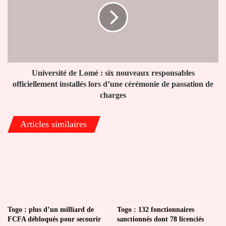
:
six
nouveaux
responsables
officiellement
installés
lors
Université de Lomé : six nouveaux responsables
d’une
officiellement installés lors d’une cérémonie de passation de
cérémonie
charges
de
passation
Articles similaires
de
charges
Togo : plus d’un milliard de
Togo : 132 fonctionnaires
FCFA débloqués pour secourir
sanctionnés dont 78 licenciés