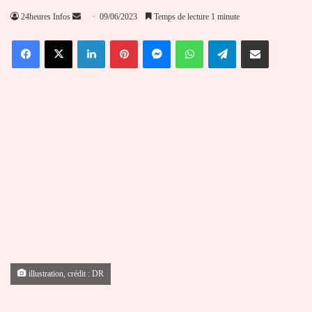
Envoyer
24heures Infos
09/06/2023
Temps de lecture 1 minute
un
Facebook
X
Linkedin
Pinterest
Messenger
WhatsApp
Telegram
Partager par email
courriel
illustration, crédit : DR