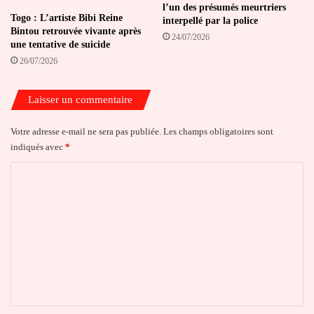
l’un des présumés meurtriers
Togo : L’artiste Bibi Reine
interpellé par la police
Bintou retrouvée vivante après
24/07/2026
une tentative de suicide
26/07/2026
Laisser un commentaire
Votre adresse e-mail ne sera pas publiée.
Les champs obligatoires sont
indiqués avec
*
C
o
m
m
e
n
t