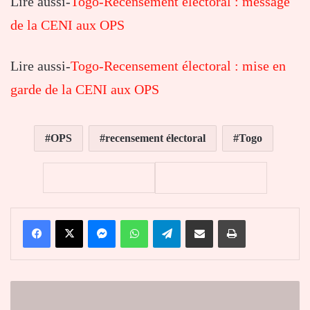
Lire aussi-
Togo-Recensement électoral : message
de la CENI aux OPS
Lire aussi-
Togo-Recensement électoral : mise en
garde de la CENI aux OPS
OPS
recensement électoral
Togo
Facebook
X
Messenger
WhatsApp
Telegram
Partager par email
Imprimer
SIGMAT
: