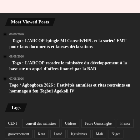
Most Viewed Posts
08/08/2026
Togo : L’ARCOP épingle MI Conseils/HPL et la société EMT
pour faux documents et fausses déclarations
08/08/2026
Togo : L’ARCOP recadre le ministère du développement à la
base sur un appel d’offres financé par la BAD
07/08/2026
Togo / Agbogboza 2026 : Festivités annulées et rites restreints en
hommage à feu Togbuï Agokoli IV
Tags
CENI
conseil des ministres
Cédéao
Faure Gnassingbé
France
gouvernement
Kara
Lomé
législatives
Mali
Niger