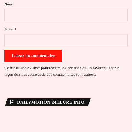
a
Nom
i
r
e
E-mail
*
Ce site utilise Akismet pour réduire les indésirables.
En savoir plus sur la
façon dont les données de vos commentaires sont traitées
.
DAILYMOTION 24HEURE INFO