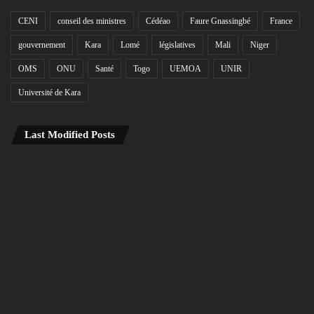
CENI
conseil des ministres
Cédéao
Faure Gnassingbé
France
gouvernement
Kara
Lomé
législatives
Mali
Niger
OMS
ONU
Santé
Togo
UEMOA
UNIR
Université de Kara
Last Modified Posts