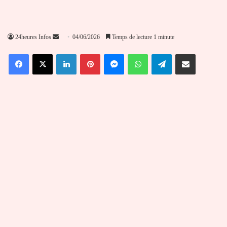
Envoyer
24heures Infos
04/06/2026
Temps de lecture 1 minute
un
Facebook
X
Linkedin
Pinterest
Messenger
WhatsApp
Telegram
Partager par email
courriel