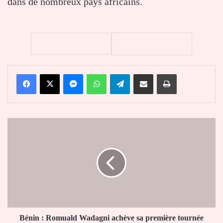
dans de nombreux pays africains.
Facebook
X
Messenger
WhatsApp
Telegram
Partager par email
Imprimer
Bénin
:
Romuald
Wadagni
achève
sa
première
tournée
régionale
à
Bénin : Romuald Wadagni achève sa première tournée