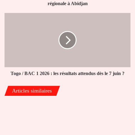
Abidjan
régionale à Abidjan
Togo
/
BAC
1
2026
:
les
résultats
attendus
dès
Togo / BAC 1 2026 : les résultats attendus dès le 7 juin ?
le
7
Articles similaires
juin
?