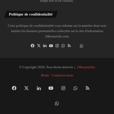
temps réel et en continu.
Politique de confidentialité
Cette politique de confidentialité vous informe sur la manière dont sont
traitées les données personnelles collectées sur le site d'information
24heureinfo.com.
Facebook
X
Linkedin
YouTube
Instagram
WhatsApp
RSS
Dailymotion
Suivre
la
chaîne
24heureinfo
© Copyright 2026, Tous droits réservés |
24heureinfos
sur
Home
Contactez-nous
WhatsApp
Facebook
X
Linkedin
YouTube
Instagram
WhatsApp
RSS
Dai
Suivre