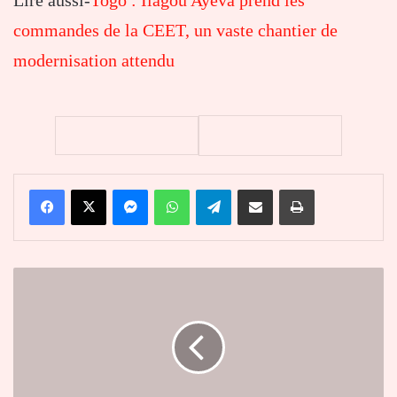
Lire aussi-
Togo : Ilagou Ayeva prend les
commandes de la CEET, un vaste chantier de
modernisation attendu
Facebook
X
Messenger
WhatsApp
Telegram
Partager par email
Imprimer
Commande
publique
:
après
l'affaire
PAPIER
PLUS,