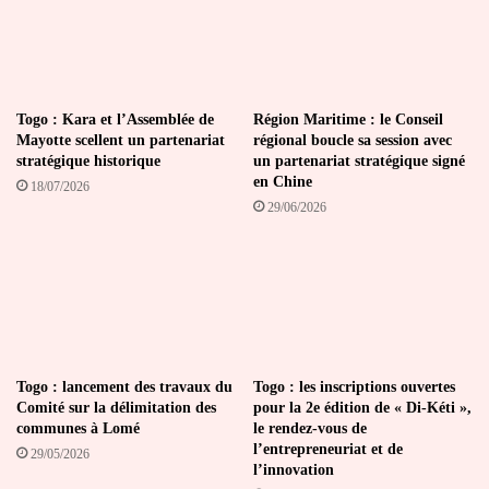
Togo : Kara et l’Assemblée de
Région Maritime : le Conseil
Mayotte scellent un partenariat
régional boucle sa session avec
stratégique historique
un partenariat stratégique signé
en Chine
18/07/2026
29/06/2026
Togo : lancement des travaux du
Togo : les inscriptions ouvertes
Comité sur la délimitation des
pour la 2e édition de « Di-Kéti »,
communes à Lomé
le rendez-vous de
l’entrepreneuriat et de
29/05/2026
l’innovation