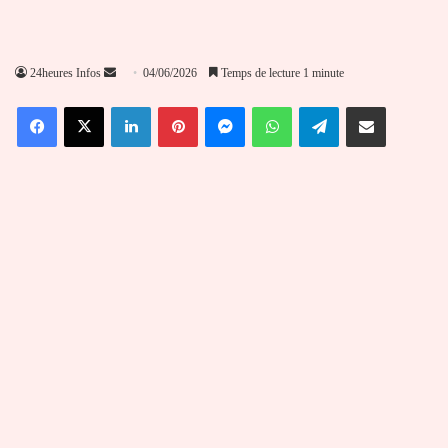
Envoyer
24heures Infos
04/06/2026
Temps de lecture 1 minute
un
Facebook
X
Linkedin
Pinterest
Messenger
WhatsApp
Telegram
Partager par email
courriel