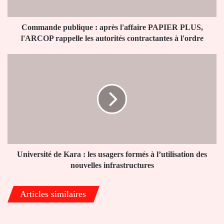
l'ARCOP
rappelle
les
Commande publique : après l'affaire PAPIER PLUS,
autorités
l'ARCOP rappelle les autorités contractantes à l'ordre
contractantes
à
Université
l'ordre
de
Kara
:
les
usagers
formés
à
l’utilisation
des
Université de Kara : les usagers formés à l’utilisation des
nouvelles
nouvelles infrastructures
infrastructures
Articles similaires