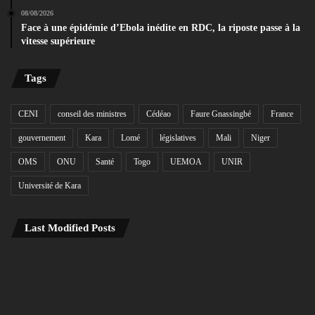
08/08/2026
Face à une épidémie d’Ebola inédite en RDC, la riposte passe à la
vitesse supérieure
Tags
CENI
conseil des ministres
Cédéao
Faure Gnassingbé
France
gouvernement
Kara
Lomé
législatives
Mali
Niger
OMS
ONU
Santé
Togo
UEMOA
UNIR
Université de Kara
Last Modified Posts