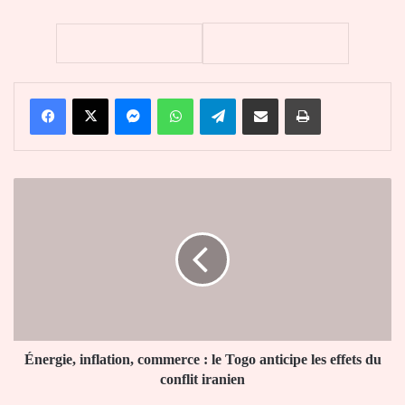
Facebook
X
Messenger
WhatsApp
Telegram
Partager par email
Imprimer
Énergie,
inflation,
commerce
:
le
Togo
anticipe
les
effets
du
Énergie, inflation, commerce : le Togo anticipe les effets du
conflit
conflit iranien
iranien