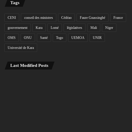
Tags
CENI
conseil des ministres
Cédéao
Faure Gnassingbé
France
gouvernement
Kara
Lomé
législatives
Mali
Niger
OMS
ONU
Santé
Togo
UEMOA
UNIR
Université de Kara
Last Modified Posts