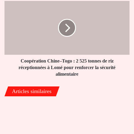
Coopération
Chine–
Togo
:
2
525
tonnes
de
riz
réceptionnées
Coopération Chine–Togo : 2 525 tonnes de riz
à
réceptionnées à Lomé pour renforcer la sécurité
Lomé
alimentaire
pour
renforcer
Articles similaires
la
sécurité
alimentaire