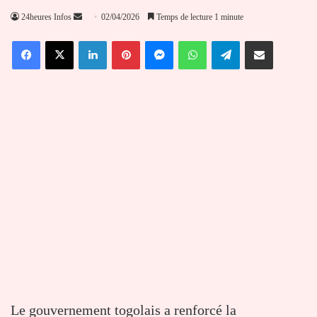
Envoyer
24heures Infos
02/04/2026
Temps de lecture 1 minute
un
Facebook
X
Linkedin
Pinterest
Messenger
WhatsApp
Telegram
Partager par email
courriel
Le gouvernement togolais a renforcé la