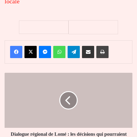
locale
Facebook
X
Messenger
WhatsApp
Telegram
Partager par email
Imprimer
Dialogue
régional
de
Lomé
:
les
décisions
qui
pourraient
changer
Dialogue régional de Lomé : les décisions qui pourraient