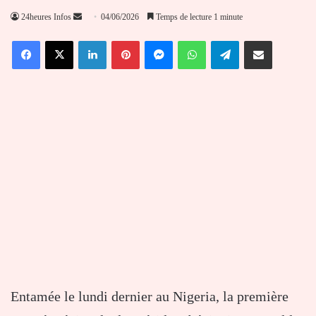
Envoyer
24heures Infos
04/06/2026
Temps de lecture 1 minute
un
Facebook
X
Linkedin
Pinterest
Messenger
WhatsApp
Telegram
Partager par email
courriel
Entamée le lundi dernier au Nigeria, la première