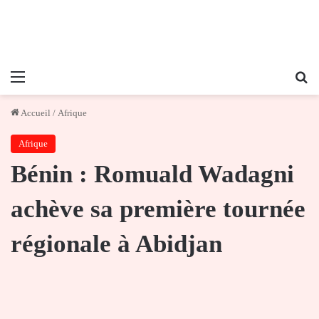
Menu
Re
Accueil
/
Afrique
Afrique
Bénin : Romuald Wadagni
achève sa première tournée
régionale à Abidjan