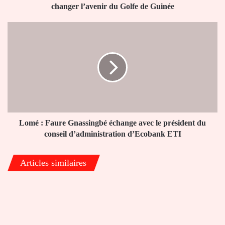
l’avenir
changer l’avenir du Golfe de Guinée
du
Golfe
Lomé
de
:
Guinée
Faure
Gnassingbé
échange
avec
le
président
du
conseil
Lomé : Faure Gnassingbé échange avec le président du
d’administration
conseil d’administration d’Ecobank ETI
d’Ecobank
ETI
Articles similaires