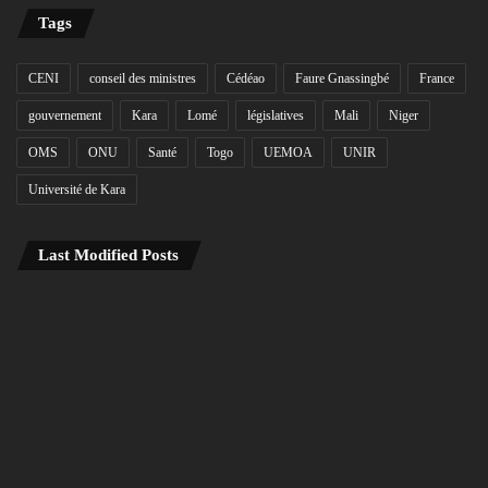
Tags
CENI
conseil des ministres
Cédéao
Faure Gnassingbé
France
gouvernement
Kara
Lomé
législatives
Mali
Niger
OMS
ONU
Santé
Togo
UEMOA
UNIR
Université de Kara
Last Modified Posts