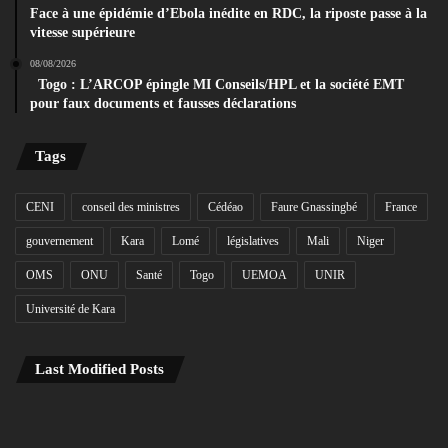
Face à une épidémie d’Ebola inédite en RDC, la riposte passe à la
vitesse supérieure
08/08/2026
Togo : L’ARCOP épingle MI Conseils/HPL et la société EMT
pour faux documents et fausses déclarations
Tags
CENI
conseil des ministres
Cédéao
Faure Gnassingbé
France
gouvernement
Kara
Lomé
législatives
Mali
Niger
OMS
ONU
Santé
Togo
UEMOA
UNIR
Université de Kara
Last Modified Posts