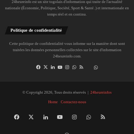
24heureinfo est un site togolais d'information qui traite de l'actualité
nationale (Économie, Politique, Société, Sport & Santé..) et internationale en
temps réel et en continu.
Politique de confidentialité
Cette politique de confidentialité vous informe sur la manière dont sont
traitées les données personnelles collectées sur le site d'information
24heureinfo.com.
Facebook
X
Linkedin
YouTube
Instagram
WhatsApp
RSS
Dailymotion
Suivre
la
chaîne
24heureinfo
© Copyright 2026, Tous droits réservés |
24heureinfos
sur
Home
Contactez-nous
WhatsApp
Facebook
X
Linkedin
YouTube
Instagram
WhatsApp
RSS
Dai