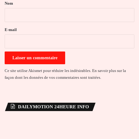
a
Nom
i
r
e
E-mail
*
Ce site utilise Akismet pour réduire les indésirables.
En savoir plus sur la
façon dont les données de vos commentaires sont traitées
.
DAILYMOTION 24HEURE INFO