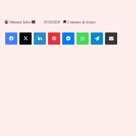
Envoyer
24heures Infos
19/10/2018
2 minutes de lecture
un
Facebook
X
Linkedin
Pinterest
Messenger
WhatsApp
Telegram
Partager par email
courriel