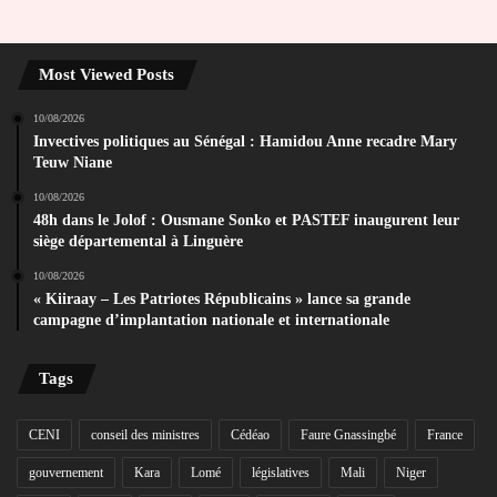
Most Viewed Posts
10/08/2026
Invectives politiques au Sénégal : Hamidou Anne recadre Mary
Teuw Niane
10/08/2026
48h dans le Jolof : Ousmane Sonko et PASTEF inaugurent leur
siège départemental à Linguère
10/08/2026
« Kiiraay – Les Patriotes Républicains » lance sa grande
campagne d’implantation nationale et internationale
Tags
CENI
conseil des ministres
Cédéao
Faure Gnassingbé
France
gouvernement
Kara
Lomé
législatives
Mali
Niger