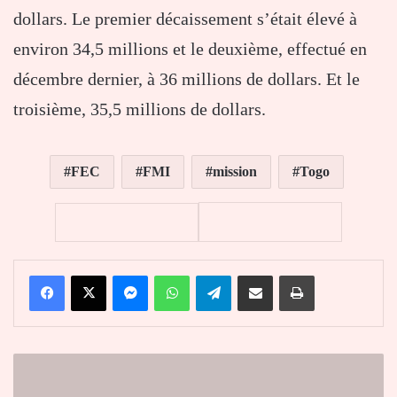
dollars. Le premier décaissement s’était élevé à
environ 34,5 millions et le deuxième, effectué en
décembre dernier, à 36 millions de dollars. Et le
troisième, 35,5 millions de dollars.
FEC
FMI
mission
Togo
Facebook
X
Messenger
WhatsApp
Telegram
Partager par email
Imprimer
5e
édition