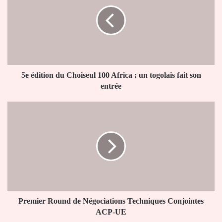
du
Choiseul
100
Africa
:
un
togolais
fait
5e édition du Choiseul 100 Africa : un togolais fait son
son
entrée
entrée
Premier
Round
de
Négociations
Techniques
Conjointes
ACP-
UE
Premier Round de Négociations Techniques Conjointes
ACP-UE