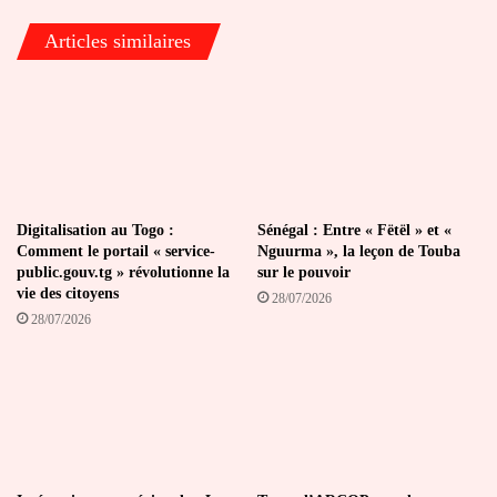
Articles similaires
Digitalisation au Togo :
Sénégal : Entre « Fëtël » et «
Comment le portail « service-
Nguurma », la leçon de Touba
public.gouv.tg » révolutionne la
sur le pouvoir
vie des citoyens
28/07/2026
28/07/2026