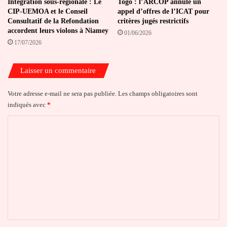
Intégration sous-régionale : Le
Togo : l’ARCOP annule un
CIP-UEMOA et le Conseil
appel d’offres de l’ICAT pour
Consultatif de la Refondation
critères jugés restrictifs
accordent leurs violons à Niamey
01/06/2026
17/07/2026
Laisser un commentaire
Votre adresse e-mail ne sera pas publiée.
Les champs obligatoires sont
indiqués avec
*
C
o
m
m
e
n
t