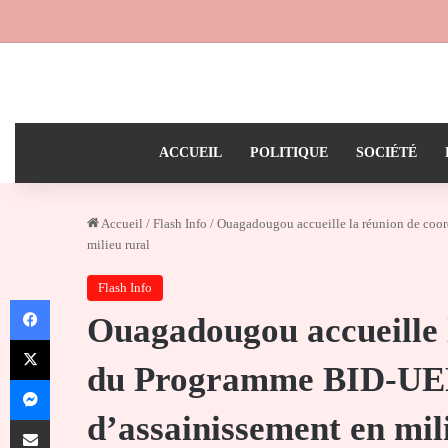
ACCUEIL
POLITIQUE
SOCIÉTÉ
Accueil
/
Flash Info
/
Ouagadougou accueille la réunion de coo
milieu rural
Flash Info
Facebook
Ouagadougou accueille 
X
du Programme BID-UE
Messenger
d’assainissement en mil
Partager par email