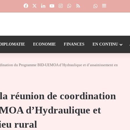
Facebook
X
Linkedin
YouTube
Instagram
WhatsApp
RSS
Suivre la chaîne
Dailymotion
Sidebar (barr
DIPLOMATIE
ECONOMIE
FINANCES
EN CONTINU
rdination du Programme BID-UEMOA d’Hydraulique et d’assainissement en
la réunion de coordination
MOA d’Hydraulique et
ieu rural