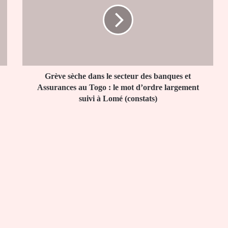
dans
le
secteur
des
banques
et
Assurances
au
Grève sèche dans le secteur des banques et
Togo :
Assurances au Togo : le mot d’ordre largement
le
suivi à Lomé (constats)
mot
d’ordre
largement
suivi
à
Lomé
(constats)