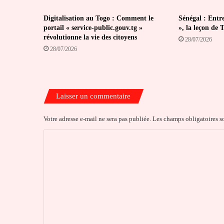
contre
le
Digitalisation au Togo : Comment le
Sénégal : Entr
portail « service-public.gouv.tg »
», la leçon de 
terrorisme
révolutionne la vie des citoyens
et
28/07/2026
l'extrémisme
28/07/2026
violent
Laisser un commentaire
Votre adresse e-mail ne sera pas publiée.
Les champs obligatoires s
C
o
m
m
e
n