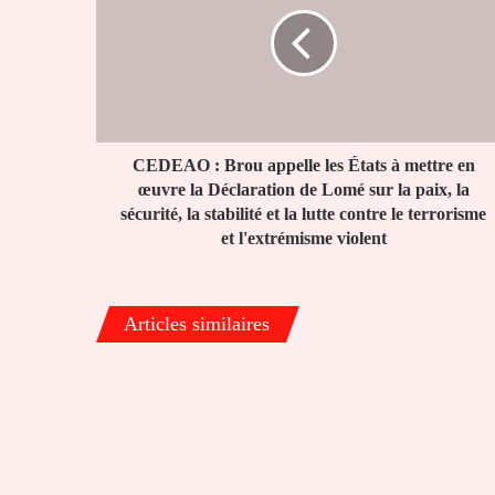
Brou
appelle
les
États
à
mettre
en
œuvre
CEDEAO : Brou appelle les États à mettre en
la
œuvre la Déclaration de Lomé sur la paix, la
Déclaration
sécurité, la stabilité et la lutte contre le terrorisme
de
et l'extrémisme violent
Lomé
sur
la
Articles similaires
paix,
la
sécurité,
la
stabilité
et
la
lutte