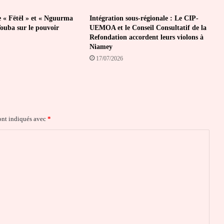
e « Fëtël » et « Nguurma
Intégration sous-régionale : Le CIP-
Touba sur le pouvoir
UEMOA et le Conseil Consultatif de la
Refondation accordent leurs violons à
Niamey
17/07/2026
ont indiqués avec
*