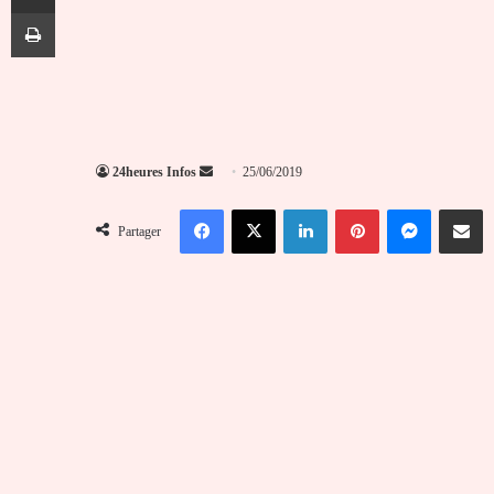
Imprimer
Envoyer
24heures Infos
25/06/2019
un
Facebook
X
Linkedin
Pinterest
Messenger
Partag
courriel
Partager