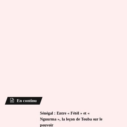
En continu
Sénégal : Entre « Fëtël » et «
Nguurma », la leçon de Touba sur le
pouvoir