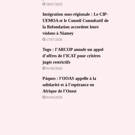
28/07/2026
Intégration sous-régionale : Le CIP-
UEMOA et le Conseil Consultatif de
la Refondation accordent leurs
violons à Niamey
17/07/2026
Togo : l’ARCOP annule un appel
d’offres de l’ICAT pour critères
jugés restrictifs
01/06/2026
Pâques : l’OOAS appelle à la
solidarité et à l’espérance en
Afrique de l’Ouest
05/04/2026